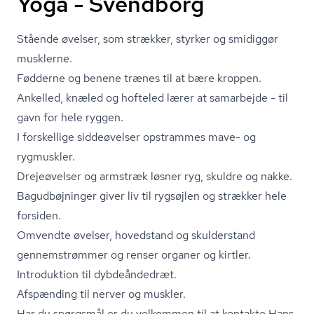
Yoga - Svendborg
Stående øvelser, som strækker, styrker og smidiggør
musklerne.
Fødderne og benene trænes til at bære kroppen.
Ankelled, knæled og hofteled lærer at samarbejde - til
gavn for hele ryggen.
I forskellige siddeøvelser opstrammes mave- og
rygmuskler.
Drejeøvelser og armstræk løsner ryg, skuldre og nakke.
Bagudbøjninger giver liv til rygsøjlen og strækker hele
forsiden.
Omvendte øvelser, hovedstand og skulderstand
gennemstrømmer og renser organer og kirtler.
Introduktion til dybdeåndedræt.
Afspænding til nerver og muskler.
Har du spørgsmål er du velkommen til at kontakte Hans