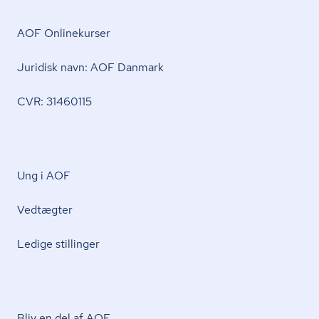
AOF Onlinekurser
Juridisk navn: AOF Danmark
CVR: 31460115
Ung i AOF
Vedtægter
Ledige stillinger
Bliv en del af AOF