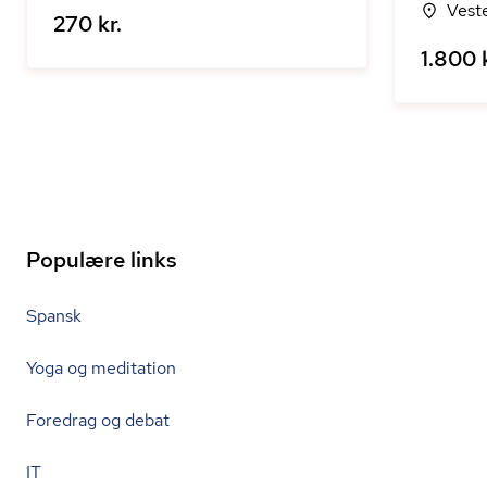
Vest
270 kr.
1.800 k
Populære links
Spansk
Yoga og meditation
Foredrag og debat
IT