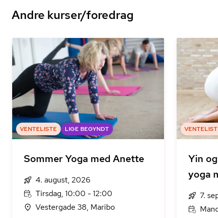
Andre kurser/foredrag
VENTELISTE
LIGE BEGYNDT
VENTELIST
Sommer Yoga med Anette
Yin o
yoga 
4. august, 2026
Tirsdag, 10:00 - 12:00
7. s
Vestergade 38, Maribo
Mand