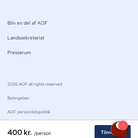
Bliv en del af AOF
Lands­se­kre­ta­ri­at
Presserum
2026 AOF all rights reserved
Betingelser
AOF per­son­da­ta­po­li­tik
400 kr.
Tilmeld nu
/person
facebook.com
youtube.com
linkedin.com
instagram.com