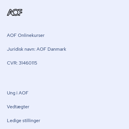
AOF Onlinekurser
Juridisk navn: AOF Danmark
CVR: 31460115
Ung i AOF
Vedtægter
Ledige stillinger