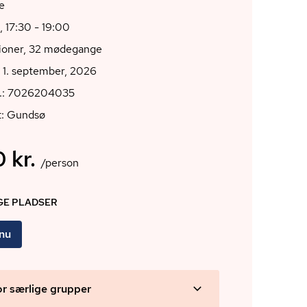
e
, 17:30 - 19:00
tioner, 32 mødegange
 1. september, 2026
r.: 7026204035
t: Gundsø
 kr.
/person
IGE PLADSER
 nu
or særlige grupper