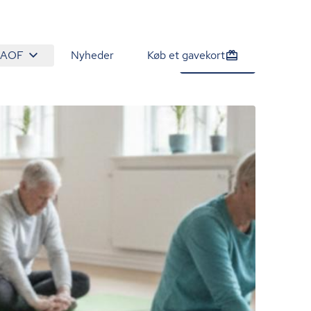
 AOF
Nyheder
Køb et gavekort
2.700 kr.
Tilmeld nu
/person