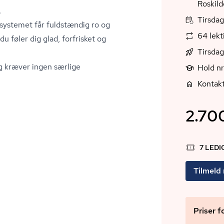
Roskild
.
Tirsdag
systemet får fuldstændig ro og
64 lek
u føler dig glad, forfrisket og
Tirsdag
og kræver ingen særlige
Hold n
Kontak
2.700
7 LED
Tilmeld
Priser f