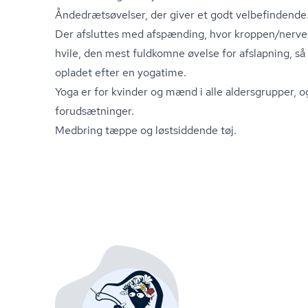
Ån­de­drætsø­vel­ser, der giver et godt velbefindende
Der afsluttes med afspænding, hvor kroppen/nerve
hvile, den mest fuldkomne øvelse for afslapning, så d
opladet efter en yogatime.
Yoga er for kvinder og mænd i alle aldersgrupper, 
forudsætninger.
Medbring tæppe og løstsiddende tøj.