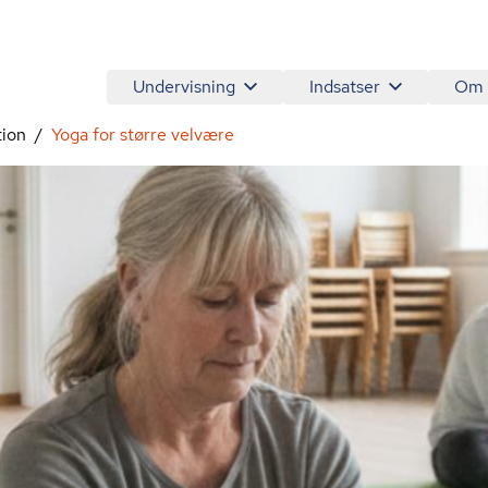
Undervisning
Indsatser
Om
tion
Yoga for større velvære