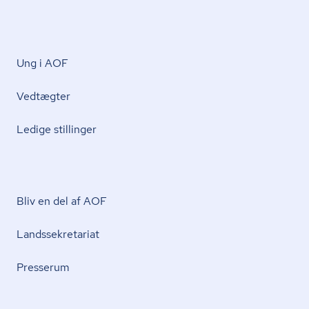
Ung i AOF
Vedtægter
Ledige stillinger
Bliv en del af AOF
Lands­se­kre­ta­ri­at
Presserum