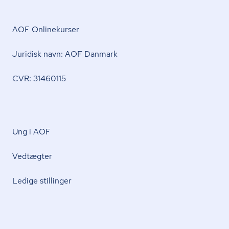
AOF Onlinekurser
Juridisk navn: AOF Danmark
CVR: 31460115
Ung i AOF
Vedtægter
Ledige stillinger