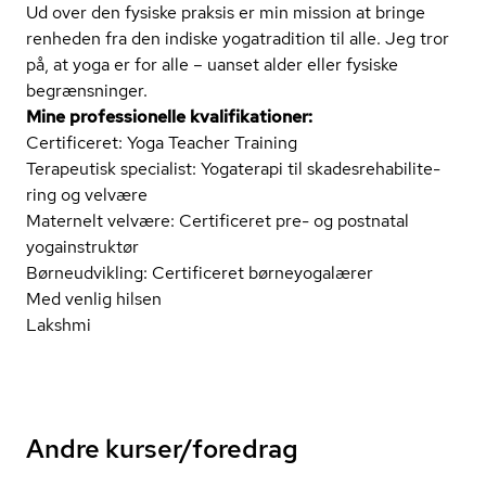
Ud over den fysiske praksis er min mission at bringe
renheden fra den indiske yogatradition til alle. Jeg tror
på, at yoga er for alle – uanset alder eller fysiske
begrænsninger.
Mine professionelle kva­li­fi­ka­tio­ner:
Certificeret: Yoga Teacher Training
Terapeutisk specialist: Yogaterapi til ska­des­re­ha­bi­li­te­
ring og velvære
Maternelt velvære: Certificeret pre- og postnatal
yogainstruktør
Børneudvikling: Certificeret børneyogalærer
Med venlig hilsen
Lakshmi
Andre kurser/foredrag