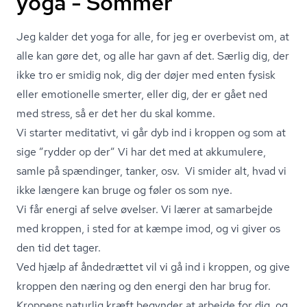
yoga - Sommer
Jeg kalder det yoga for alle, for jeg er overbevist om, at
alle kan gøre det, og alle har gavn af det. Særlig dig, der
ikke tro er smidig nok, dig der døjer med enten fysisk
eller emotionelle smerter, eller dig, der er gået ned
med stress, så er det her du skal komme.
Vi starter meditativt, vi går dyb ind i kroppen og som at
sige ”rydder op der” Vi har det med at akkumulere,
samle på spændinger, tanker, osv. Vi smider alt, hvad vi
ikke længere kan bruge og føler os som nye.
Vi får energi af selve øvelser. Vi lærer at samarbejde
med kroppen, i sted for at kæmpe imod, og vi giver os
den tid det tager.
Ved hjælp af åndedrættet vil vi gå ind i kroppen, og give
kroppen den næring og den energi den har brug for.
Kroppens naturlig kræft begynder at arbejde for dig, og