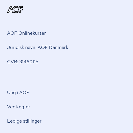
AOF Onlinekurser
Juridisk navn: AOF Danmark
CVR: 31460115
Ung i AOF
Vedtægter
Ledige stillinger