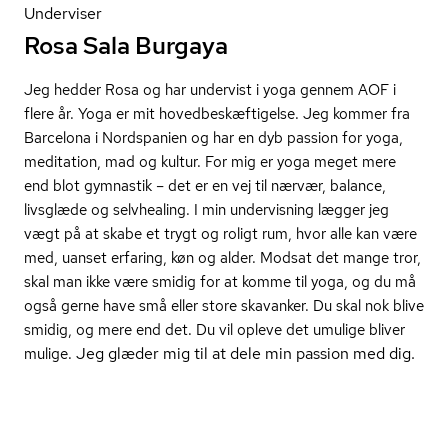
Underviser
Rosa Sala Burgaya
Jeg hedder Rosa og har undervist i yoga gennem AOF i
flere år. Yoga er mit ho­ved­be­skæf­ti­gel­se.
Jeg kommer fra
Barcelona i Nordspanien og har en dyb passion for yoga,
meditation, mad og kultur. For mig er yoga meget mere
end blot gymnastik – det er en vej til nærvær, balance,
livsglæde og selvhealing. I min undervisning lægger jeg
vægt på at skabe et trygt og roligt rum, hvor alle kan være
med, uanset erfaring, køn og alder. Modsat det mange tror,
skal man ikke være smidig for at komme til yoga, og du må
også gerne have små eller store skavanker. Du skal nok blive
smidig, og mere end det. Du vil opleve det umulige bliver
Jeg glæder mig til at dele min passion med dig.
mulige.