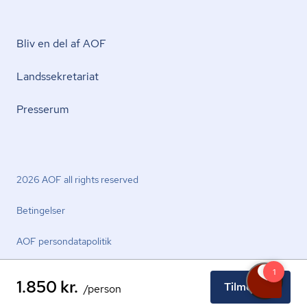
Bliv en del af AOF
Lands­se­kre­ta­ri­at
Presserum
2026 AOF all rights reserved
Betingelser
AOF per­son­da­ta­po­li­tik
1.850 kr.
Tilmeld nu
/person
facebook.com
youtube.com
linkedin.com
instagram.com