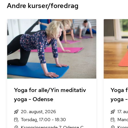
Andre kurser/foredrag
Yoga for alle/Yin meditativ
Yoga f
yoga - Odense
yoga 
20. august, 2026
17. a
Torsdag, 17:00 - 18:30
Mand
Kronprinsensgade 7, Odense C
Kron