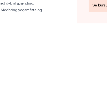
f med dyb afspænding.
Se kurs
lv. Medbring yogamåtte og