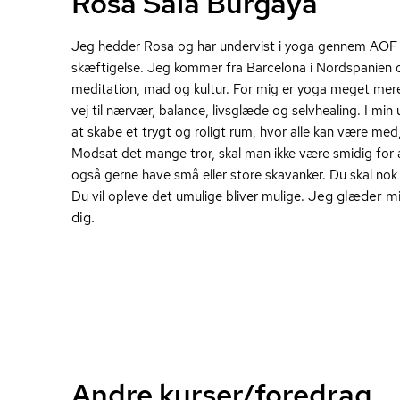
Rosa Sala Burgaya
Jeg hedder Rosa og har undervist i yoga gennem AOF i f
skæf­ti­gel­se.
Jeg kommer fra Barcelona i Nordspanien o
meditation, mad og kultur. For mig er yoga meget mere
vej til nærvær, balance, livsglæde og selvhealing. I mi
at skabe et trygt og roligt rum, hvor alle kan være med,
Modsat det mange tror, skal man ikke være smidig for
også gerne have små eller store skavanker. Du skal nok
Jeg glæder mig
Du vil opleve det umulige bliver mulige.
dig.
Andre kurser/foredrag