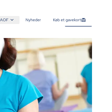
 AOF
Nyheder
Køb et gavekort
1.800 kr.
Tilmeld nu
/person