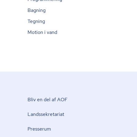
Bagning
Tegning
Motion i vand
Bliv en del af AOF
Lands­se­kre­ta­ri­at
Presserum