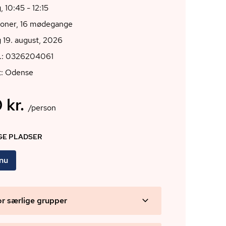
 10:45 - 12:15
ioner, 16 mødegange
 19. august, 2026
r.: 0326204061
t: Odense
 kr.
/person
IGE PLADSER
 nu
or særlige grupper