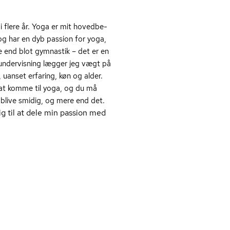
lere år. Yoga er mit ho­ved­be­
g har en dyb passion for yoga,
 end blot gymnastik – det er en
n undervisning lægger jeg vægt på
 uanset erfaring, køn og alder.
 at komme til yoga, og du må
 blive smidig, og mere end det.
 til at dele min passion med