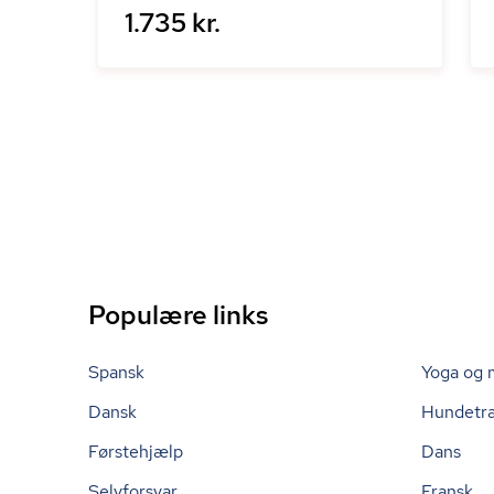
1.735 kr.
Populære links
Spansk
Yoga og 
Dansk
Hundetr
Førstehjælp
Dans
Selvforsvar
Fransk