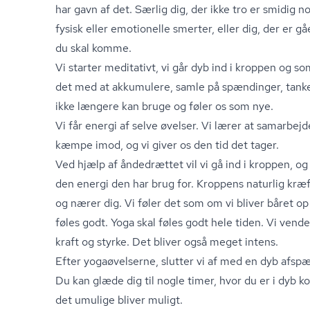
har gavn af det. Særlig dig, der ikke tro er smidig 
fysisk eller emotionelle smerter, eller dig, der er g
du skal komme.
Vi starter meditativt, vi går dyb ind i kroppen og so
det med at akkumulere, samle på spændinger, tanker,
ikke længere kan bruge og føler os som nye.
Vi får energi af selve øvelser. Vi lærer at samarbej
kæmpe imod, og vi giver os den tid det tager.
Ved hjælp af åndedrættet vil vi gå ind i kroppen, o
den energi den har brug for. Kroppens naturlig kræf
og nærer dig. Vi føler det som om vi bliver båret op
føles godt. Yoga skal føles godt hele tiden. Vi vende
kraft og styrke. Det bliver også meget intens.
Efter yogaøvelserne, slutter vi af med en dyb afsp
Du kan glæde dig til nogle timer, hvor du er i dyb k
det umulige bliver muligt.