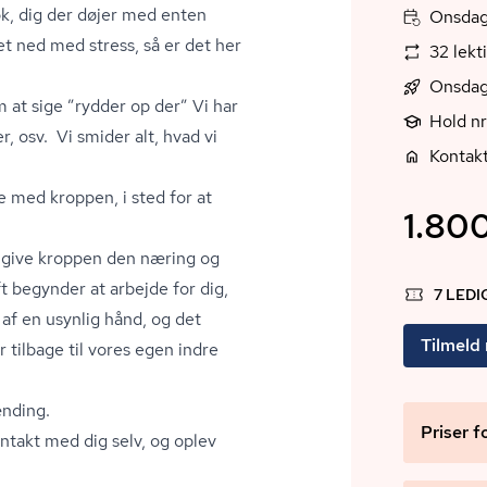
nok, dig der døjer med enten
Onsdag,
ået ned med stress, så er det her
32 lekt
Onsdag
m at sige ”rydder op der” Vi har
Hold n
 osv. Vi smider alt, hvad vi
Kontak
de med kroppen, i sted for at
1.800
g give kroppen den næring og
t begynder at arbejde for dig,
7 LED
 af en usynlig hånd, og det
Tilmeld
r tilbage til vores egen indre
ænding.
Priser f
ontakt med dig selv, og oplev