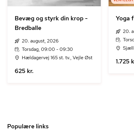
VENTELIST
Bevæg og styrk din krop -
Yoga fo
Bredballe
20. 
Torsd
20. august, 2026
Sjæll
Torsdag, 09:00 - 09:30
Hældagervej 165 st. tv., Vejle Øst
1.725 k
625 kr.
Populære links