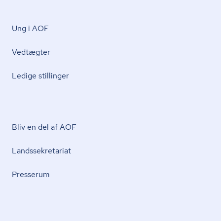
Ung i AOF
Vedtægter
Ledige stillinger
Bliv en del af AOF
Lands­se­kre­ta­ri­at
Presserum