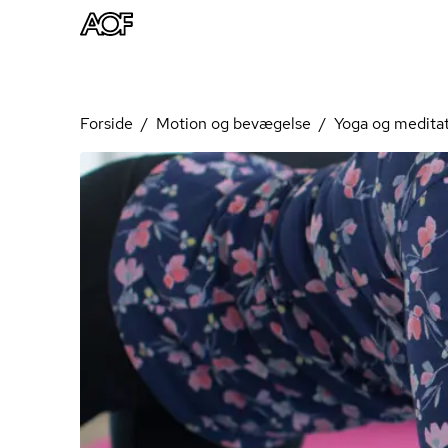
Forside
Motion og bevægelse
Yoga og medita