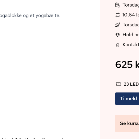
Torsdag
10,64 
ogablokke og et yogabælte.
Torsdag
Hold n
Kontakt
625 k
23 LE
Tilmeld
Se kurs