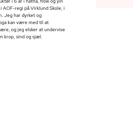
ør i 6 år i hatha, flow og yin
 i AOF-regi på Virklund Skole, i
. Jeg har dyrket og
yoga kan være med til at
ære, og jeg elsker at undervise
m krop, sind og sjæl.