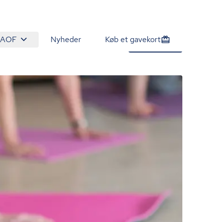
 AOF
Nyheder
Køb et gavekort
625 kr.
Tilmeld nu
/person