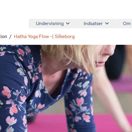
Undervisning
Indsatser
Om
tion
Hatha Yoga Flow -| Silkeborg