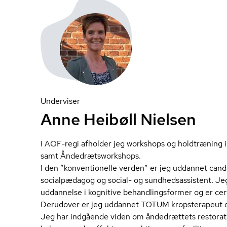
Underviser
Anne Heibøll Nielsen
I AOF-regi afholder jeg workshops og holdtræning i
samt Ån­de­drætswor­ks­hops.
I den ”konventionelle verden” er jeg uddannet can
socialpædagog og social- og sund­heds­as­si­stent. Je
uddannelse i kognitive be­hand­lings­for­mer og er certifi
Derudover er jeg uddannet TOTUM kropsterapeut o
Jeg har indgående viden om åndedrættets restorati