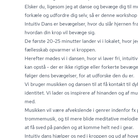
Elsker du, ligesom jeg at danse og bevæge dig til mus
forkæle og udfordre dig selv, så er denne workshop 
Intuitiv Dans er bevægelser, hvor du slår hjernen fr
hvordan din krop vil bevæge sig.
De første 20-25 minutter lander vi i lokalet, hvor jeg
fællesskab opvarmer vi kroppen.
Herefter mødes vi i dansen, hvor vi laver fri, intuit
kan opstå - der er ikke rigtige eller forkerte bevægel
følger dens bevægelser, for at udforske den du er.
Vi bruger musikken og dansen til at få kontakt til dy
identitet. Vi lader os inspirere af hinanden og af m
med.
Musikken vil være afvekslende i genrer indenfor fx 
trommemusik, og til mere blide meditative melodie
at få sved på panden og at komme helt ned i gear.
Intuitiv dans hjælper os ned i kroppen og ud af hoved