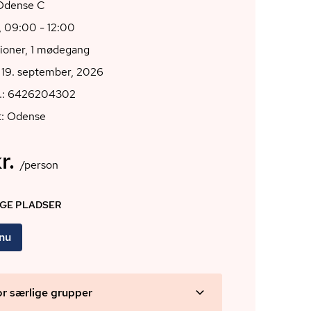
000 Odense C
, 09:00 - 12:00
tioner, 1 mødegang
 19. september, 2026
r.: 6426204302
t: Odense
r.
/person
IGE PLADSER
 nu
or særlige grupper