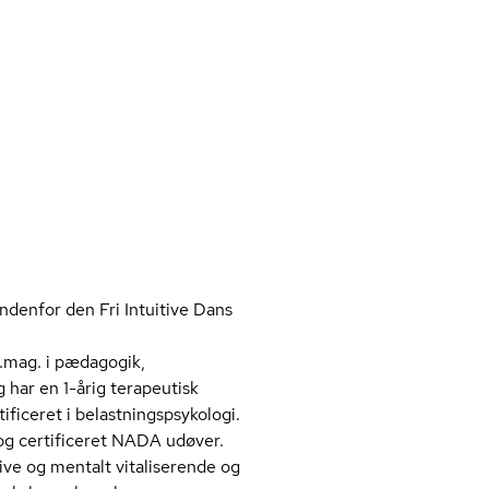
ndenfor den Fri Intuitive Dans
d.mag. i pædagogik,
g har en 1-årig terapeutisk
ceret i be­last­nings­psy­ko­lo­gi.
g certificeret NADA udøver.
ve og mentalt vitaliserende og