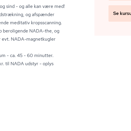
og sind - og alle kan være med!
Se kurs
d udstrækning, og afspænder
ende meditativ kropsscanning.
kop beroligende NADA-the, og
ler evt. NADA-magnetkugler
um - ca. 45 - 60 minutter.
. til NADA udstyr - oplys