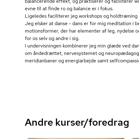
balancerende effekt, og praktiserer og faciliterer
evne til at finde ro og balance er i fokus.
Ligeledes faciliterer jeg workshops og holdtræning i
Jeg elsker at danse - dans er for mig meditation i b
motionsformer, der har elementer af leg, nydelse 
for os selv og andre i sig.
I undervisningen kombinerer jeg min glæde ved da
om åndedrættet, nervesystemet og neu­ro­pæ­da­go­gi
meridianbaner og energiarbejde samt selfcompassi
Andre kurser/foredrag