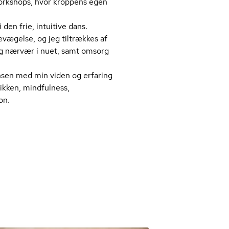
 workshops, hvor kroppens egen
 den frie, intuitive dans.
evægelse, og jeg tiltrækkes af
og nærvær i nuet, samt omsorg
nsen med min viden og erfaring
k­ken, mindfulness,
on.