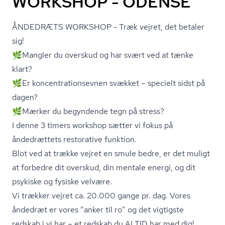
WORKSHOP - ODENSE
ÅNDEDRÆTS WORKSHOP - Træk vejret, det betaler
sig!
🌿Mangler du overskud og har svært ved at tænke
klart?
🌿Er kon­cen­tra­tions­ev­nen svækket – specielt sidst på
dagen?
🌿Mærker du begyndende tegn på stress?
I denne 3 timers workshop sætter vi fokus på
åndedrættets restorative funktion.
Blot ved at trække vejret en smule bedre, er det muligt
at forbedre dit overskud, din mentale energi, og dit
psykiske og fysiske velvære.
Vi trækker vejret ca. 20.000 gange pr. dag. Vores
åndedræt er vores ”anker til ro” og det vigtigste
redskab i vi har – et redskab du ALTID har med dig!