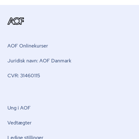
AOF Onlinekurser
Juridisk navn: AOF Danmark
CVR: 31460115
Ung i AOF
Vedtægter
Ledige stillinger