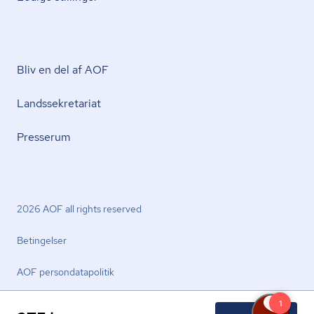
Bliv en del af AOF
Lands­se­kre­ta­ri­at
Presserum
2026 AOF all rights reserved
Betingelser
AOF per­son­da­ta­po­li­tik