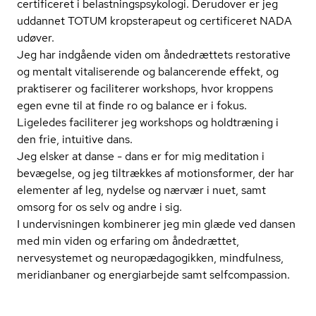
certificeret i be­last­nings­psy­ko­lo­gi. Derudover er jeg
uddannet TOTUM kropsterapeut og certificeret NADA
udøver.
Jeg har indgående viden om åndedrættets restorative
og mentalt vitaliserende og balancerende effekt, og
praktiserer og faciliterer workshops, hvor kroppens
egen evne til at finde ro og balance er i fokus.
Ligeledes faciliterer jeg workshops og holdtræning i
den frie, intuitive dans.
Jeg elsker at danse - dans er for mig meditation i
bevægelse, og jeg tiltrækkes af motionsformer, der har
elementer af leg, nydelse og nærvær i nuet, samt
omsorg for os selv og andre i sig.
I undervisningen kombinerer jeg min glæde ved dansen
med min viden og erfaring om åndedrættet,
nervesystemet og neu­ro­pæ­da­go­gik­ken, mindfulness,
meridianbaner og energiarbejde samt selfcompassion.