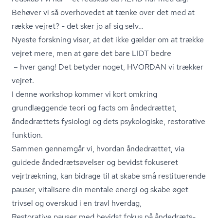
Behøver vi så overhovedet at tænke over det med at
række vejret? - det sker jo af sig selv…
Nyeste forskning viser, at det ikke gælder om at trække
vejret mere, men at gøre det bare LIDT bedre
– hver gang! Det betyder noget, HVORDAN vi trækker
vejret.
I denne workshop kommer vi kort omkring
grundlæggende teori og facts om åndedrættet,
åndedrættets fysiologi og dets psykologiske, restorative
funktion.
Sammen gennemgår vi, hvordan åndedrættet, via
guidede ån­de­drætsø­vel­ser og bevidst fokuseret
vejrtrækning, kan bidrage til at skabe små restituerende
pauser, vitalisere din mentale energi og skabe øget
trivsel og overskud i en travl hverdag,
Restorative pauser med bevidst fokus på ån­de­dræt­s­