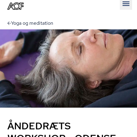
Åben
Yoga og meditation
ÅNDEDRÆTS