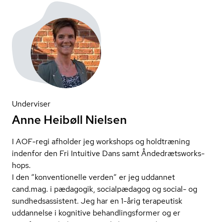
Underviser
Anne Heibøll Nielsen
I AOF-regi afholder jeg workshops og holdtræning
indenfor den Fri Intuitive Dans samt Ån­de­drætswor­ks­
hops.
I den ”konventionelle verden” er jeg uddannet
cand.mag. i pædagogik, socialpædagog og social- og
sund­heds­as­si­stent. Jeg har en 1-årig terapeutisk
uddannelse i kognitive be­hand­lings­for­mer og er