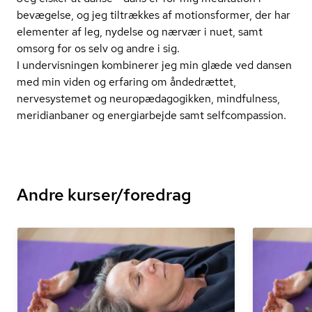
bevægelse, og jeg tiltrækkes af motionsformer, der har
elementer af leg, nydelse og nærvær i nuet, samt
omsorg for os selv og andre i sig.
I undervisningen kombinerer jeg min glæde ved dansen
med min viden og erfaring om åndedrættet,
nervesystemet og neu­ro­pæ­da­go­gik­ken, mindfulness,
meridianbaner og energiarbejde samt selfcompassion.
Andre kurser/foredrag