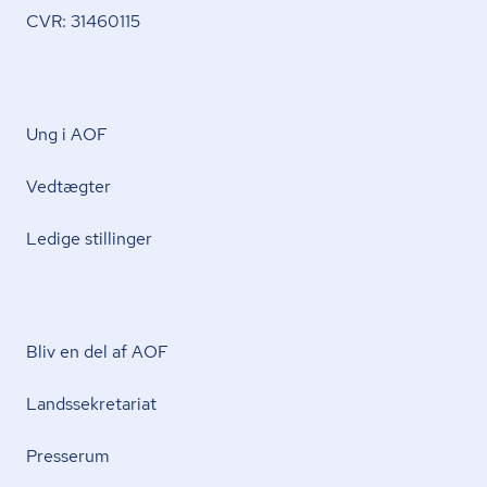
CVR: 31460115
Ung i AOF
Vedtægter
Ledige stillinger
Bliv en del af AOF
Lands­se­kre­ta­ri­at
Presserum