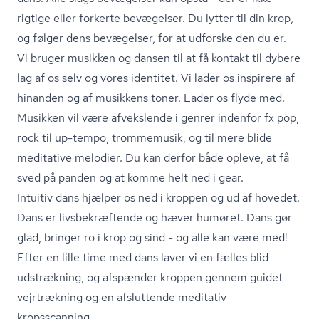
rigtige eller forkerte bevægelser. Du lytter til din krop,
og følger dens bevægelser, for at udforske den du er.
Vi bruger musikken og dansen til at få kontakt til dybere
lag af os selv og vores identitet. Vi lader os inspirere af
hinanden og af musikkens toner. Lader os flyde med.
Musikken vil være afvekslende i genrer indenfor fx pop,
rock til up-tempo, trommemusik, og til mere blide
meditative melodier. Du kan derfor både opleve, at få
sved på panden og at komme helt ned i gear.
Intuitiv dans hjælper os ned i kroppen og ud af hovedet.
Dans er livs­be­kræf­ten­de og hæver humøret. Dans gør
glad, bringer ro i krop og sind - og alle kan være med!
Efter en lille time med dans laver vi en fælles blid
udstrækning, og afspænder kroppen gennem guidet
vejrtrækning og en afsluttende meditativ
kropsscanning.