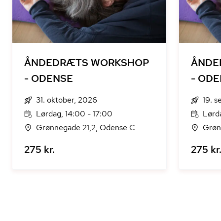
ÅNDEDRÆTS WORKSHOP
ÅNDE
- ODENSE
- OD
31. oktober, 2026
19. 
Lørdag, 14:00 - 17:00
Lørda
Grønnegade 21,2, Odense C
Grøn
275 kr.
275 kr