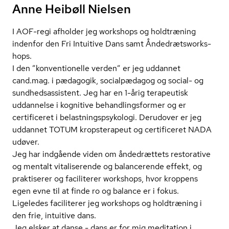
Anne Heibøll Nielsen
I AOF-regi afholder jeg workshops og holdtræning
indenfor den Fri Intuitive Dans samt Ån­de­drætswor­ks­
hops.
I den ”konventionelle verden” er jeg uddannet
cand.mag. i pædagogik, socialpædagog og social- og
sund­heds­as­si­stent. Jeg har en 1-årig terapeutisk
uddannelse i kognitive be­hand­lings­for­mer og er
certificeret i be­last­nings­psy­ko­lo­gi. Derudover er jeg
uddannet TOTUM kropsterapeut og certificeret NADA
udøver.
Jeg har indgående viden om åndedrættets restorative
og mentalt vitaliserende og balancerende effekt, og
praktiserer og faciliterer workshops, hvor kroppens
egen evne til at finde ro og balance er i fokus.
Ligeledes faciliterer jeg workshops og holdtræning i
den frie, intuitive dans.
Jeg elsker at danse - dans er for mig meditation i