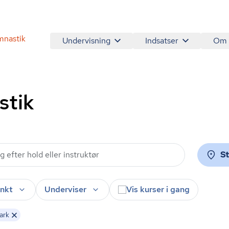
mnastik
Undervisning
Indsatser
Om
stik
S
nkt
Underviser
Vis kurser i gang
ark