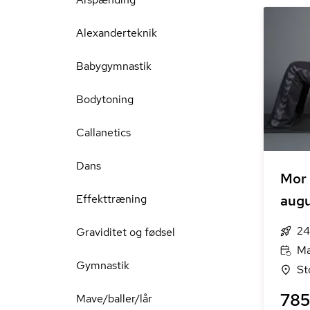
Alexanderteknik
Babygymnastik
Bodytoning
Callanetics
Dans
Mor 
Effekttræning
aug
24
Graviditet og fødsel
Ma
Gymnastik
St
785 
Mave/baller/lår