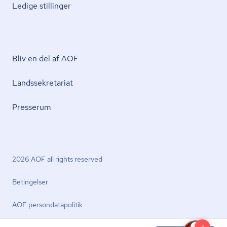
Ledige stillinger
Bliv en del af AOF
Lands­se­kre­ta­ri­at
Presserum
2026 AOF all rights reserved
Betingelser
AOF per­son­da­ta­po­li­tik