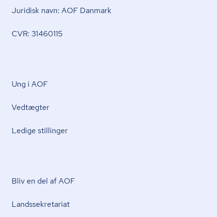
Juridisk navn: AOF Danmark
CVR: 31460115
Ung i AOF
Vedtægter
Ledige stillinger
Bliv en del af AOF
Lands­se­kre­ta­ri­at