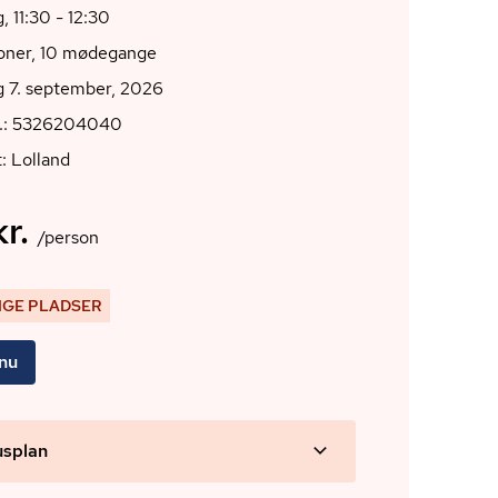
 11:30 - 12:30
ioner, 10 mødegange
 7. september, 2026
r.: 5326204040
: Lolland
r.
/person
IGE PLADSER
 nu
usplan