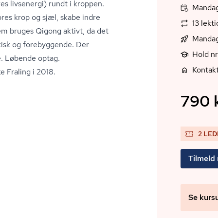
res livsenergi) rundt i kroppen.
Mandag,
res krop og sjæl, skabe indre
13 lekt
em bruges Qigong aktivt, da det
Mandag
ykisk og forebyggende. Der
Hold n
e. Løbende optag.
Kontakt
e Fraling i 2018.
790 k
2 LED
Tilmeld
Se kurs