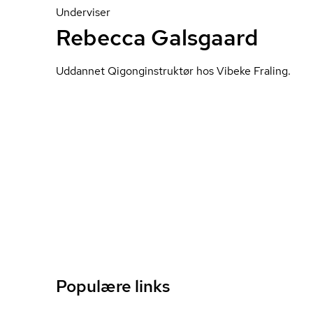
Underviser
Rebecca Galsgaard
Uddannet Qi­gon­gin­struk­tør hos Vibeke Fraling.
Populære links