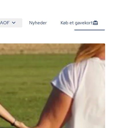
 AOF
Nyheder
Køb et gavekort
790 kr.
Tilmeld nu
/person