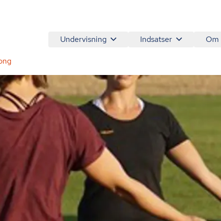
Undervisning
Indsatser
Om
ong