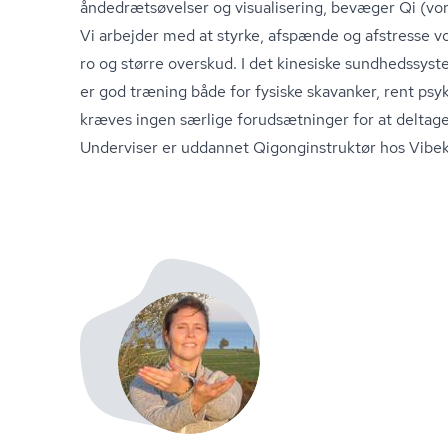
ån­de­drætsø­vel­ser og visualisering, bevæger Qi (vo
Vi arbejder med at styrke, afspænde og afstresse vo
ro og større overskud. I det kinesiske sundhedssyst
er god træning både for fysiske skavanker, rent ps
kræves ingen særlige forudsætninger for at deltag
Underviser er uddannet Qi­gon­gin­struk­tør hos Vibek