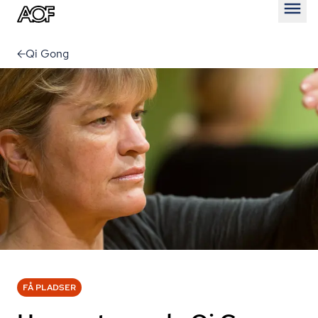
Åben
Qi Gong
FÅ PLADSER