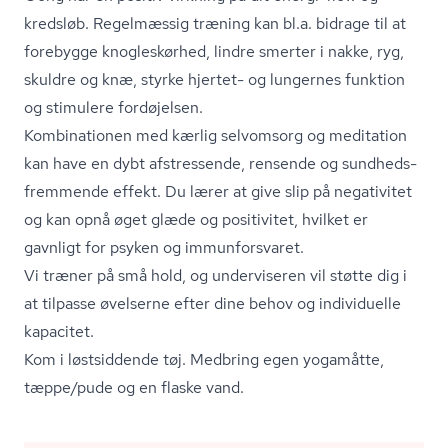
kredsløb. Regelmæssig træning kan bl.a. bidrage til at
forebygge knogleskørhed, lindre smerter i nakke, ryg,
skuldre og knæ, styrke hjertet- og lungernes funktion
og stimulere fordøjelsen.
Kombinationen med kærlig selvomsorg og meditation
kan have en dybt afstressende, rensende og sund­heds­
frem­men­de effekt. Du lærer at give slip på negativitet
og kan opnå øget glæde og positivitet, hvilket er
gavnligt for psyken og immunforsvaret.
Vi træner på små hold, og underviseren vil støtte dig i
at tilpasse øvelserne efter dine behov og individuelle
kapacitet.
Kom i løstsiddende tøj. Medbring egen yogamåtte,
tæppe/pude og en flaske vand.