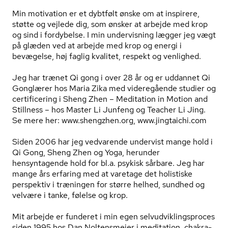
Min motivation er et dybtfølt ønske om at inspirere,
støtte og vejlede dig, som ønsker at arbejde med krop
og sind i fordybelse. I min undervisning lægger jeg vægt
på glæden ved at arbejde med krop og energi i
bevægelse, høj faglig kvalitet, respekt og venlighed.
Jeg har trænet Qi gong i over 28 år og er uddannet Qi
Gonglærer hos Maria Zika med videregående studier og
certificering i Sheng Zhen – Meditation in Motion and
Stillness – hos Master Li Junfeng og Teacher Li Jing.
Se mere her:
www.shengzhen.org
,
www.jingtaichi.com
Siden 2006 har jeg vedvarende undervist mange hold i
Qi Gong, Sheng Zhen og Yoga, herunder
hensyntagende hold for bl.a. psykisk sårbare. Jeg har
mange års erfaring med at varetage det holistiske
perspektiv i træningen for større helhed, sundhed og
velvære i tanke, følelse og krop.
Mit arbejde er funderet i min egen sel­v­ud­vik­lings­pro­ces
siden 1995 hos Dan Noltensmeier i meditation, chakra-