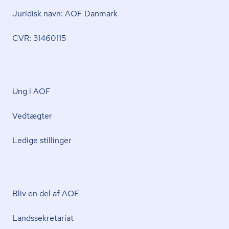
Juridisk navn: AOF Danmark
CVR: 31460115
Ung i AOF
Vedtægter
Ledige stillinger
Bliv en del af AOF
Lands­se­kre­ta­ri­at