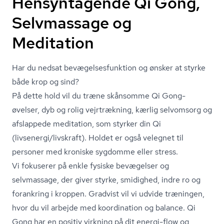
Hensyntagende Qi Gong,
Selvmassage og
Meditation
Har du nedsat be­væ­gel­ses­funk­tion og ønsker at styrke
både krop og sind?
På dette hold vil du træne skånsomme Qi Gong-
øvelser, dyb og rolig vejrtrækning, kærlig selvomsorg og
afslappede meditation, som styrker din Qi
(livsenergi/livskraft). Holdet er også velegnet til
personer med kroniske sygdomme eller stress.
Vi fokuserer på enkle fysiske bevægelser og
selvmassage, der giver styrke, smidighed, indre ro og
forankring i kroppen. Gradvist vil vi udvide træningen,
hvor du vil arbejde med koordination og balance. Qi
Gong har en positiv virkning på dit energi-flow og