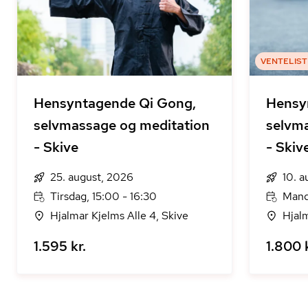
VENTELIST
Hensyntagende Qi Gong,
Hensy
selvmassage og meditation
selvm
- Skive
- Skiv
25. august, 2026
10. 
Tirsdag, 15:00 - 16:30
Manda
Hjalmar Kjelms Alle 4, Skive
Hjalm
1.595 kr.
1.800 k