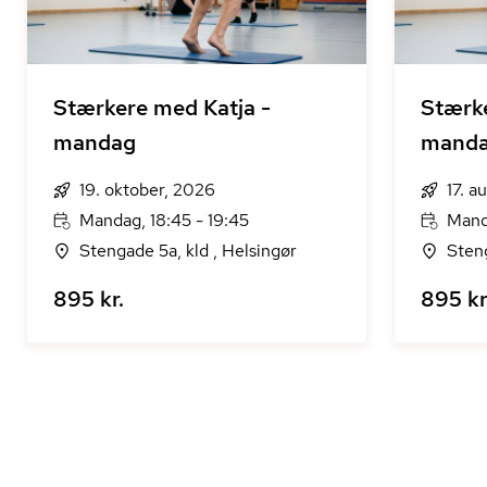
Stærkere med Katja -
Stærke
mandag
mand
19. oktober, 2026
17. a
Mandag, 18:45 - 19:45
Mand
Stengade 5a, kld , Helsingør
Steng
895 kr.
895 kr