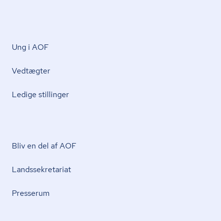
Ung i AOF
Vedtægter
Ledige stillinger
Bliv en del af AOF
Lands­se­kre­ta­ri­at
Presserum