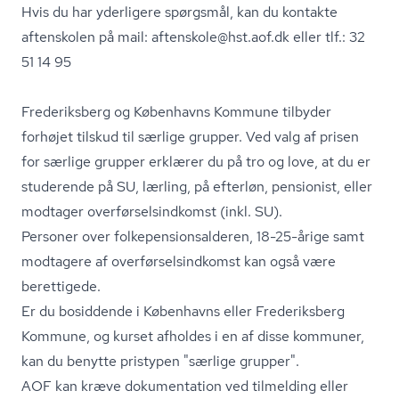
Hvis du har yderligere spørgsmål, kan du kontakte
aftenskolen på mail: aftenskole@hst.aof.dk eller tlf.: 32
51 14 95
Frederiksberg og Københavns Kommune tilbyder
forhøjet tilskud til særlige grupper. Ved valg af prisen
for særlige grupper erklærer du på tro og love, at du er
studerende på SU, lærling, på efterløn, pensionist, eller
modtager over­før­sels­ind­komst (inkl. SU).
Personer over fol­ke­pen­sions­al­de­ren, 18-25-årige samt
modtagere af over­før­sels­ind­komst kan også være
berettigede.
Er du bosiddende i Københavns eller Frederiksberg
Kommune, og kurset afholdes i en af disse kommuner,
kan du benytte pristypen "særlige grupper".
AOF kan kræve dokumentation ved tilmelding eller