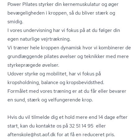
Power Pilates styrker din ker­nemusku­la­tur og øger
bevægeligheden i kroppen, så du bliver stærk og
smidig.
I vores undervisning har vi fokus på at du følger din
egen naturlige vejrtrækning.
Vi træner hele kroppen dynamisk hvor vi kombinerer de
grundlæggende pilates øvelser og teknikker med mere
styrkeprægede øvelser.
Udover styrke og mobilitet, har vi fokus på
kropsholdning, balance og kro­ps­be­vidst­hed.
Formålet med vores træning er at du får eller bevarer
en sund, stærk og velfungerende krop.
Hvis du vil tilmelde dig et hold mere end 14 dage efter
start, kan du kontakte os på 32 51 14 95 eller
aftenskole@hst.aof.dk for at få en reduceret pris.