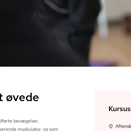
t øvede
Kursus
udførte bevægelser.
Aftens
liserende muskulatur, og som