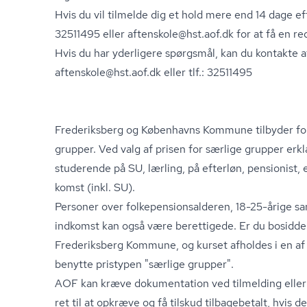
Hvis du vil tilmelde dig et hold mere end 14 dage ef
32511495 eller aftenskole@hst.aof.dk for at få en re
Hvis du har yderligere spørgsmål, kan du kontakte a
aftenskole@hst.aof.dk eller tlf.: 32511495
Frederiksberg og Københavns Kommune tilbyder forhø
grupper. Ved valg af prisen for særlige grupper erkl
studerende på SU, lærling, på efterløn, pensionist, e
komst (inkl. SU).
Personer over fol­ke­pen­sions­al­de­ren, 18-25-årige 
ind­komst kan også være berettigede. Er du bosidde
Frederiksberg Kommune, og kurset afholdes i en af
benytte pristypen "særlige grupper".
AOF kan kræve dokumentation ved tilmelding eller
ret til at opkræve og få tilskud tilbagebetalt, hvis d