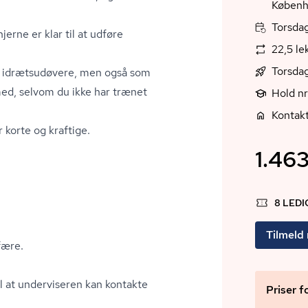
Københ
Torsdag
jerne er klar til at udføre
22,5 le
Torsdag
 og idrætsudøvere, men også som
ed, selvom du ikke har trænet
Hold n
Kontak
 korte og kraftige.
1.463
8 LED
Tilmeld
fære.
il at underviseren kan kontakte
Priser f