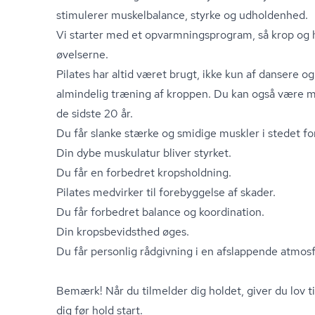
stimulerer muskelbalance, styrke og udholdenhed.
Vi starter med et op­varm­nings­pro­gram, så krop og h
øvelserne.
Pilates har altid været brugt, ikke kun af dansere
almindelig træning af kroppen. Du kan også være m
de sidste 20 år.
Du får slanke stærke og smidige muskler i stedet for
Din dybe muskulatur bliver styrket.
Du får en forbedret kropsholdning.
Pilates medvirker til forebyggelse af skader.
Du får forbedret balance og koordination.
Din kro­ps­be­vidst­hed øges.
Du får personlig rådgivning i en afslappende atmos
Bemærk! Når du tilmelder dig holdet, giver du lov t
dig før hold start.