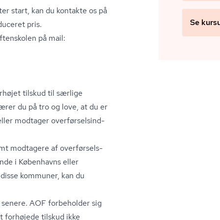
ter start, kan du kontakte os på
Se kurs
duceret pris.
ftenskolen på mail:
jet tilskud til særlige
ærer du på tro og love, at du er
ller modtager over­før­sels­ind­
samt modtagere af over­før­sels­
nde i Københavns eller
 disse kommuner, kan du
 senere. AOF forbeholder sig
et forhøjede tilskud ikke