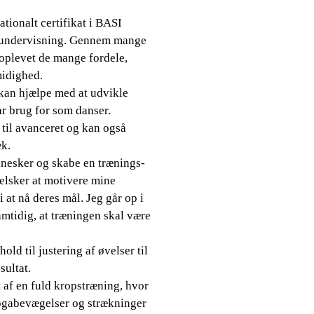
tionalt certifikat i BASI
 af undervisning. Gennem mange
 oplevet de mange fordele,
smidighed.
 kan hjælpe med at udvikle
ar brug for som danser.
 til avanceret og kan også
æk.
nnesker og skabe en træ­nings­
g elsker at motivere mine
i at nå deres mål. Jeg går op i
samtidig, at træningen skal være
old til justering af øvelser til
sultat.
 af en fuld kropstræning, hvor
ogabevægelser og strækninger