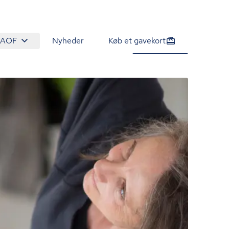
 AOF
Nyheder
Køb et gavekort
1.463 kr.
Tilmeld nu
/person