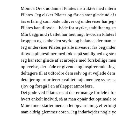
Monica Orek uddannet Pilates instruktør med interna
Pilates. Jeg elsker Pilates og får en stor glæde ud
års erfaring som både udøver og underviser har jeg
Pilates kan tilbyde – både for styrke, stabilitet og 
Min baggrund i ballet har lært mig, hvordan Pilates
kroppen og skabe den styrke og balance, der man h
Jeg underviser Pilates på alle niveauer fra begynder
tilbyde pilatestimer med fokus på smidighed og str
Jeg har stor glæde af at arbejde med forskellige me
op­le­vel­se, der både er givende og inspirerende. Je
deltagere til at udfordre dem selv og at vejlede dem 
detaljer og prioriterer kvalitet højt, men jeg synes 
sjov og foregå i en afslappet atmosfære.
Det gode ved Pilates er, at der er mange fordele i forh
hvert enkelt individ, så at man opnår det optimale re
Mine timer starter med en let opvarmning, efterfulgt
man aldrig glemmer coren. Jeg indarbejder nogle y