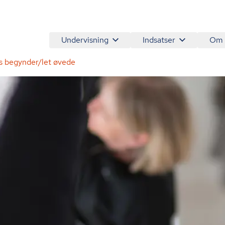
Undervisning
Indsatser
Om
es begynder/let øvede