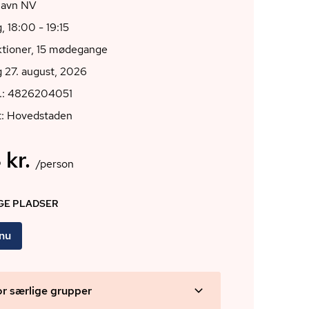
avn NV
, 18:00 - 19:15
ktioner, 15 mødegange
 27. august, 2026
r.: 4826204051
t: Hovedstaden
 kr.
/person
IGE PLADSER
 nu
or særlige grupper