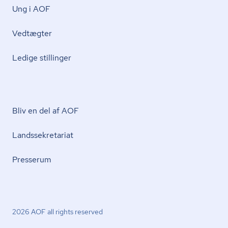
Ung i AOF
Vedtægter
Ledige stillinger
Bliv en del af AOF
Lands­se­kre­ta­ri­at
Presserum
2026 AOF all rights reserved