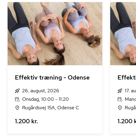
Effektiv træning - Odense
Effekt
26. august, 2026
17. a
Onsdag, 10:00 - 11:20
Mand
Rugårdsvej 15A, Odense C
Rugå
1.200 kr.
1.200 k