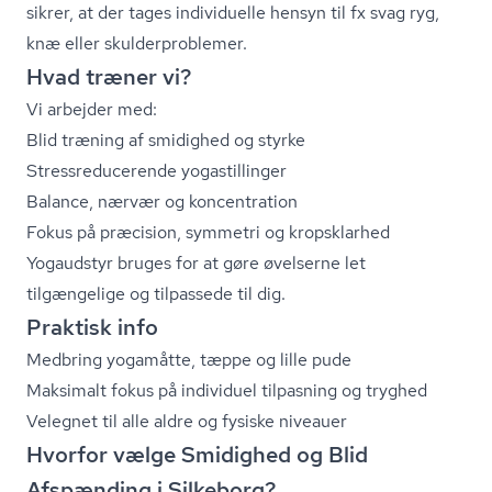
sikrer, at der tages individuelle hensyn til fx svag ryg,
knæ eller skul­der­pro­ble­mer.
Hvad træner vi?
Vi arbejder med:
Blid træning af smidighed og styrke
Stres­s­re­du­ce­ren­de yogastillinger
Balance, nærvær og koncentration
Fokus på præcision, symmetri og kropsklarhed
Yogaudstyr bruges for at gøre øvelserne let
tilgængelige og tilpassede til dig.
Praktisk info
Medbring yogamåtte, tæppe og lille pude
Maksimalt fokus på individuel tilpasning og tryghed
Velegnet til alle aldre og fysiske niveauer
Hvorfor vælge Smidighed og Blid
Afspænding i Silkeborg?