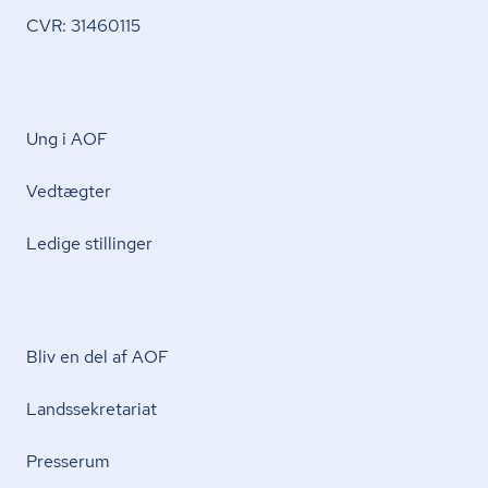
CVR: 31460115
Ung i AOF
Vedtægter
Ledige stillinger
Bliv en del af AOF
Lands­se­kre­ta­ri­at
Presserum