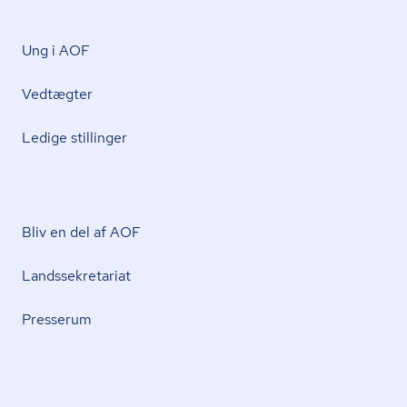
Ung i AOF
Vedtægter
Ledige stillinger
Bliv en del af AOF
Lands­se­kre­ta­ri­at
Presserum