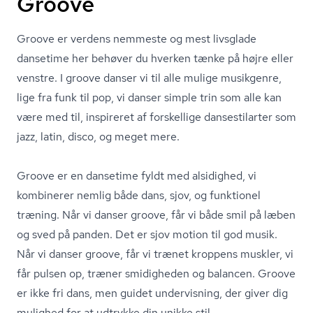
Groove
Groove er verdens nemmeste og mest livsglade
dansetime her behøver du hverken tænke på højre eller
venstre. I groove danser vi til alle mulige musikgenre,
lige fra funk til pop, vi danser simple trin som alle kan
være med til, inspireret af forskellige dansestilarter som
jazz, latin, disco, og meget mere.
Groove er en dansetime fyldt med alsidighed, vi
kombinerer nemlig både dans, sjov, og funktionel
træning. Når vi danser groove, får vi både smil på læben
og sved på panden. Det er sjov motion til god musik.
Når vi danser groove, får vi trænet kroppens muskler, vi
får pulsen op, træner smidigheden og balancen. Groove
er ikke fri dans, men guidet undervisning, der giver dig
mulighed for at udtrykke din unikke stil.