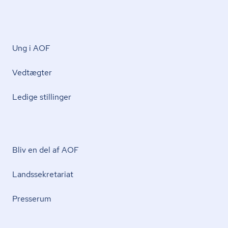
Ung i AOF
Vedtægter
Ledige stillinger
Bliv en del af AOF
Lands­se­kre­ta­ri­at
Presserum