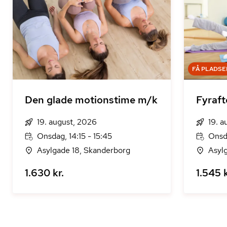
FÅ PLADSE
Den glade motionstime m/k
Fyraft
19. august, 2026
19. a
Onsdag, 14:15 - 15:45
Onsd
Asylgade 18, Skanderborg
Asyl
1.630 kr.
1.545 k