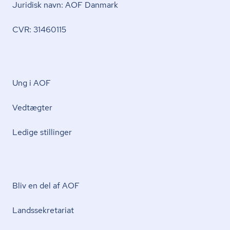
Juridisk navn: AOF Danmark
CVR: 31460115
Ung i AOF
Vedtægter
Ledige stillinger
Bliv en del af AOF
Lands­se­kre­ta­ri­at