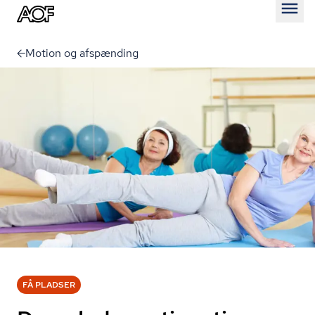
Åben
Motion og afspænding
FÅ PLADSER