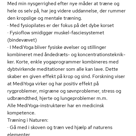
Med min nysgerrighed efter nye måder at træne og
hele os selv på, har jeg videre uddannelse, der rummer
den kropslige og mentale træning.
· Med fysiopilates er der fokus på det dybe korset
· Fysioflow smidiggør muskel-fasciesystemet
(bindevævet)
· I MediYoga bliver fysiske øvelser og stillinger
kombineret med åndedræts- og kon­cen­tra­tions­tek­nik­
ker. Korte, enkle yogaprogrammer kombineres med
dybtvirkende meditationer som alle kan lave. Dette
skaber en given effekt på krop og sind. Forskning viser
at MediYoga virker og har positiv effekt på
rygproblemer, migræne og søvnproblemer, stress og
udbrændthed, hjerte og lungeproblemer m.m.
Alle MediYoga-instruktører har en medicinsk
kompetence.
Træning i Naturen:
· Gå med i skoven og træn ved hjælp af naturens
elementer