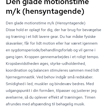
Den glade motionstime
m/k (hensyntagende)
Den glade motionstime m/k (Hensyntagende)
Disse hold er oplagt for dig, der har brug for bevægelse
og træning i et lidt lavere gear. Du har måske fysiske
skavanker, får for lidt motion eller har været igennem
en sygdomsperiode/be­hand­lings­for­løb og vil gerne i
gang igen. Kroppen gennemarbejdes i et roligt tempo.
Kro­ps­be­vidst­he­den øges, styrke-udholdenhed,
koordination og balancen stimuleres sammen med lidt
hjer­ne­gym­na­stik. Ved behov indgår små redskaber.
Smidighed i led, muskler og bindevæv bedres. Med
udgangspunkt i din formåen, tilpasser og justerer jeg
øvelserne, så du oplever effekt af træningen. Timen
afrundes med afspænding til behagelig musik.