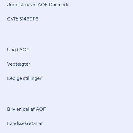
Juridisk navn: AOF Danmark
CVR: 31460115
Ung i AOF
Vedtægter
Ledige stillinger
Bliv en del af AOF
Lands­se­kre­ta­ri­at