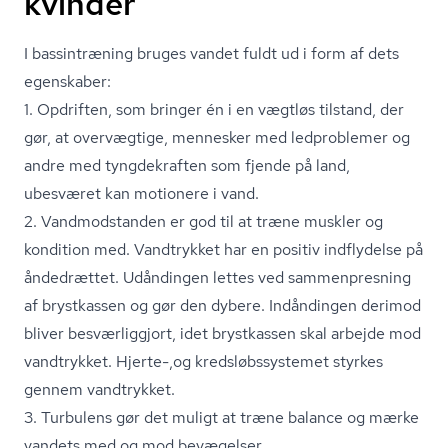
kvinder
I bassintræning bruges vandet fuldt ud i form af dets
egenskaber:
1. Opdriften, som bringer én i en vægtløs tilstand, der
gør, at overvægtige, mennesker med ledproblemer og
andre med tyngdekraften som fjende på land,
ubesværet kan motionere i vand.
2. Vandmodstanden er god til at træne muskler og
kondition med. Vandtrykket har en positiv indflydelse på
åndedrættet. Udåndingen lettes ved sammenpresning
af brystkassen og gør den dybere. Indåndingen derimod
bliver besværliggjort, idet brystkassen skal arbejde mod
vandtrykket. Hjerte-,og kredsløbs­sy­ste­met styrkes
gennem vandtrykket.
3. Turbulens gør det muligt at træne balance og mærke
vandets med og mod bevægelser.