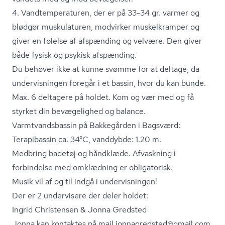
4. Vand­tem­pe­ra­tu­ren, der er på 33-34 gr. varmer og
blødgør muskulaturen, modvirker muskelkramper og
giver en følelse af afspænding og velvære. Den giver
både fysisk og psykisk afspænding.
Du behøver ikke at kunne svømme for at deltage, da
undervisningen foregår i et bassin, hvor du kan bunde.
Max. 6 deltagere på holdet. Kom og vær med og få
styrket din bevægelighed og balance.
Varmtvands­bas­sin på Bakkegården i Bagsværd:
Terapibassin ca. 34°C, vanddybde: 1.20 m.
Medbring badetøj og håndklæde. Afvaskning i
forbindelse med omklædning er obligatorisk.
Musik vil af og til indgå i undervisningen!
Der er 2 undervisere der deler holdet:
Ingrid Christensen & Jonna Gredsted
Jonna kan kontaktes på mail jonnagredsted@gmail.com