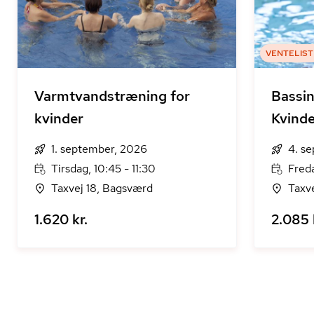
VENTELIST
Varmtvandstræning for
Bassi
kvinder
Kvinde
1. september, 2026
4. s
Tirsdag, 10:45 - 11:30
Freda
Taxvej 18, Bagsværd
Taxv
1.620 kr.
2.085 