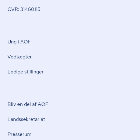
CVR: 31460115
Ung i AOF
Vedtægter
Ledige stillinger
Bliv en del af AOF
Lands­se­kre­ta­ri­at
Presserum