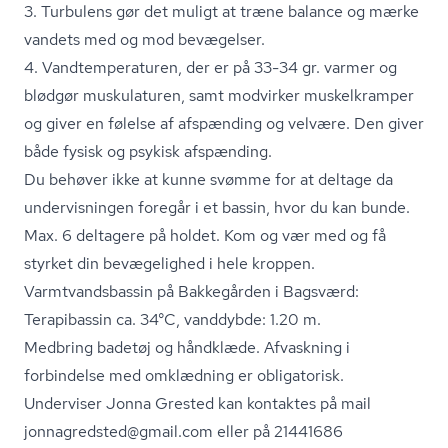
3. Turbulens gør det muligt at træne balance og mærke
vandets med og mod bevægelser.
4. Vand­tem­pe­ra­tu­ren, der er på 33-34 gr. varmer og
blødgør muskulaturen, samt modvirker muskelkramper
og giver en følelse af afspænding og velvære. Den giver
både fysisk og psykisk afspænding.
Du behøver ikke at kunne svømme for at deltage da
undervisningen foregår i et bassin, hvor du kan bunde.
Max. 6 deltagere på holdet. Kom og vær med og få
styrket din bevægelighed i hele kroppen.
Varmtvands­bas­sin på Bakkegården i Bagsværd:
Terapibassin ca. 34°C, vanddybde: 1.20 m.
Medbring badetøj og håndklæde. Afvaskning i
forbindelse med omklædning er obligatorisk.
Underviser Jonna Grested kan kontaktes på mail
jonnagredsted@gmail.com eller på 21441686