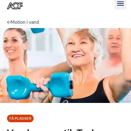
Åben
Motion i vand
FÅ PLADSER