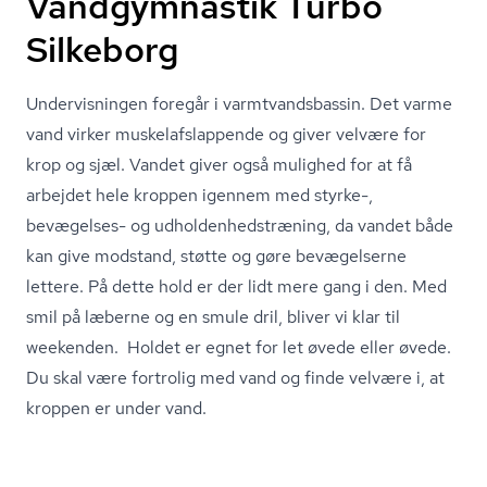
Vandgymnastik Turbo
Silkeborg
Undervisningen foregår i varmtvands­bas­sin. Det varme
vand virker mu­skel­af­slap­pen­de og giver velvære for
krop og sjæl. Vandet giver også mulighed for at få
arbejdet hele kroppen igennem med styrke-,
bevægelses- og ud­hol­den­heds­træ­ning, da vandet både
kan give modstand, støtte og gøre bevægelserne
lettere. På dette hold er der lidt mere gang i den. Med
smil på læberne og en smule dril, bliver vi klar til
weekenden. Holdet er egnet for let øvede eller øvede.
Du skal være fortrolig med vand og finde velvære i, at
kroppen er under vand.