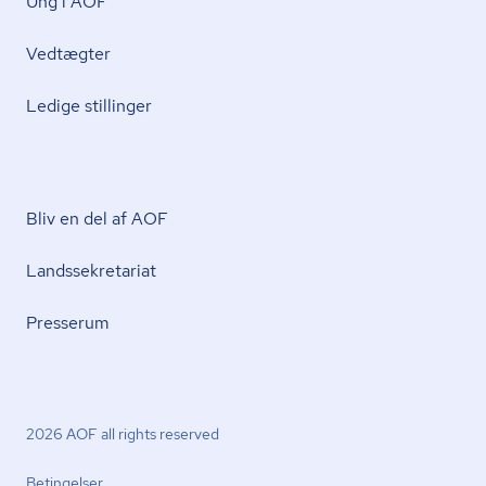
Ung i AOF
Vedtægter
Ledige stillinger
Bliv en del af AOF
Lands­se­kre­ta­ri­at
Presserum
2026 AOF all rights reserved
Betingelser