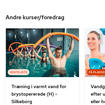
Andre kurser/foredrag
VENTELISTE
FÅ PLADSE
Træning i varmt vand for
Vandg
brystopererede (H) -
efter 
Silkeborg
eller 