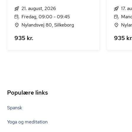
21. august, 2026
17. a
Fredag, 09:00 - 09:45
Mand
Nylandsvej 80, Silkeborg
Nyla
935 kr.
935 kr
Populære links
Spansk
Yoga og meditation