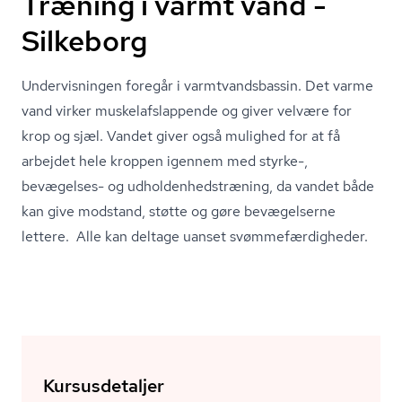
Træning i varmt vand -
Silkeborg
Undervisningen foregår i varmtvands­bas­sin. Det varme
vand virker mu­skel­af­slap­pen­de og giver velvære for
krop og sjæl. Vandet giver også mulighed for at få
arbejdet hele kroppen igennem med styrke-,
bevægelses- og ud­hol­den­heds­træ­ning, da vandet både
kan give modstand, støtte og gøre bevægelserne
lettere. Alle kan deltage uanset svøm­me­fær­dig­he­der.
Kursusdetaljer