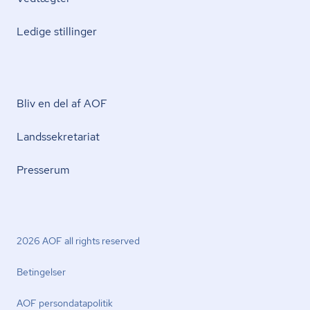
Ledige stillinger
Bliv en del af AOF
Lands­se­kre­ta­ri­at
Presserum
2026 AOF all rights reserved
Betingelser
AOF per­son­da­ta­po­li­tik