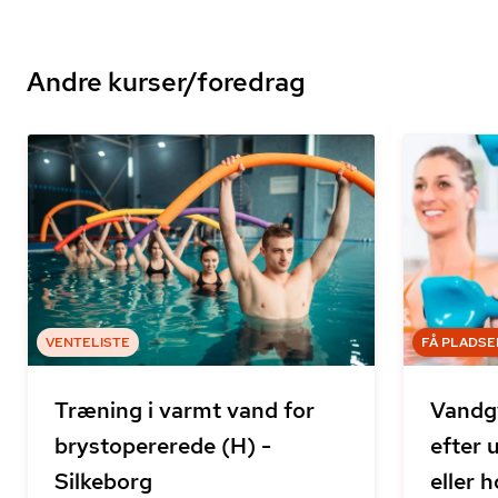
Andre kurser/foredrag
VENTELISTE
FÅ PLADSE
Træning i varmt vand for
Vandg
brystopererede (H) -
efter 
Silkeborg
eller 