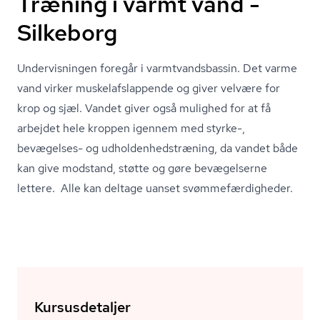
Træning i varmt vand -
Silkeborg
Undervisningen foregår i varmtvands­bas­sin. Det varme
vand virker mu­skel­af­slap­pen­de og giver velvære for
krop og sjæl. Vandet giver også mulighed for at få
arbejdet hele kroppen igennem med styrke-,
bevægelses- og ud­hol­den­heds­træ­ning, da vandet både
kan give modstand, støtte og gøre bevægelserne
lettere. Alle kan deltage uanset svøm­me­fær­dig­he­der.
Kursusdetaljer