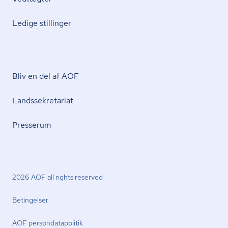
Ledige stillinger
Bliv en del af AOF
Lands­se­kre­ta­ri­at
Presserum
2026 AOF all rights reserved
Betingelser
AOF per­son­da­ta­po­li­tik