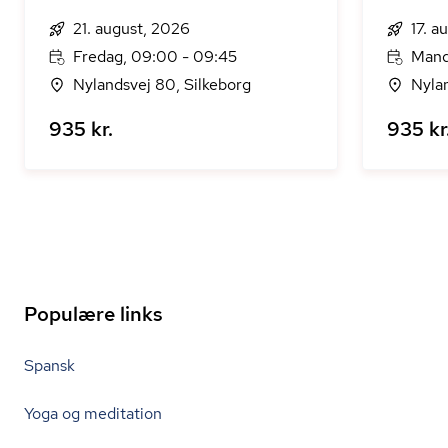
21. august, 2026
17. a
Fredag, 09:00 - 09:45
Mand
Nylandsvej 80, Silkeborg
Nyla
935 kr.
935 kr
Populære links
Spansk
Yoga og meditation