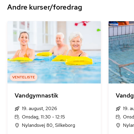
Andre kurser/foredrag
VENTELISTE
Vandgymnastik
Vandg
19. august, 2026
19. a
Onsdag, 11:30 - 12:15
Onsda
Nylandsvej 80, Silkeborg
Nyla