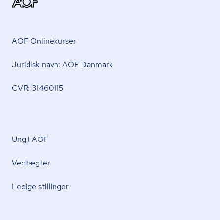
AOF Onlinekurser
Juridisk navn: AOF Danmark
CVR: 31460115
Ung i AOF
Vedtægter
Ledige stillinger