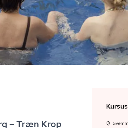
Kursus
rg – Træn Krop
Svømme