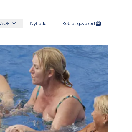
 AOF
Nyheder
Køb et gavekort
880 kr.
Tilmeld venteliste
/person