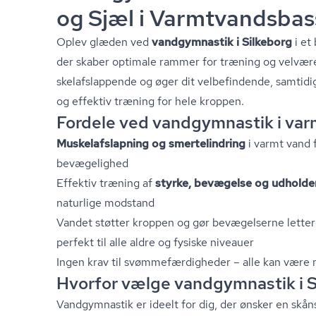
og Sjæl i Varmtvands­bas­
Oplev glæden ved
vandgymnastik i Silkeborg
i et
der skaber optimale rammer for træning og velvær
skel­af­slap­pen­de og øger dit velbefindende, samti
og effektiv træning for hele kroppen.
Fordele ved vandgymnastik i varm
Mu­skel­af­slap­ning og smertelindring
i varmt vand 
bevægelighed
Effektiv træning af
styrke, bevægelse og udhold
naturlige modstand
Vandet støtter kroppen og gør bevægelserne letter
perfekt til alle aldre og fysiske niveauer
Ingen krav til svøm­me­fær­dig­he­der – alle kan være
Hvorfor vælge vandgymnastik i S
Vandgymnastik er ideelt for dig, der ønsker en skå