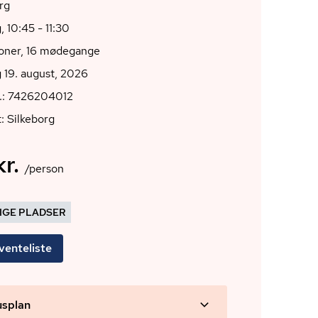
rg
 10:45 - 11:30
ioner, 16 mødegange
 19. august, 2026
r.: 7426204012
: Silkeborg
r.
/person
DIGE PLADSER
venteliste
usplan