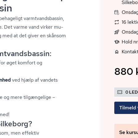
Silkebo
sin
Onsdag,
 behageligt varmtvands­bas­sin,
16 lekt
e. Det varme vand virker mu­
Onsdag
dig med at det giver en skånsom
Hold n
Kontakt
tvands­bas­sin:
for øget komfort og
880 k
enhed
ved hjælp af vandets
0 LE
e og mere tilgængelige –
Tilmeld 
 med!
ilkeborg?
Se kurs
nsom, men effektiv