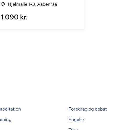
Hjelmalle 1-3, Aabenraa
1.090 kr.
meditation
Foredrag og debat
æning
Engelsk
Tysk