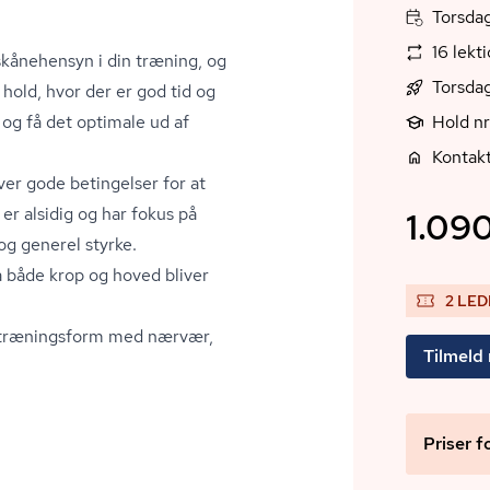
Torsdag
16 lekt
 skånehensyn i din træning, og
Torsdag
 hold, hvor der er god tid og
g og få det optimale ud af
Hold n
Kontakt
ver gode betingelser for at
r alsidig og har fokus på
1.090
og generel styrke.
 så både krop og hoved bliver
2 LED
iv træningsform med nærvær,
Tilmeld
Priser f