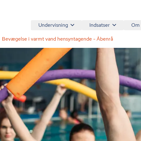
Undervisning
Indsatser
Om
Bevægelse i varmt vand hensyntagende - Åbenrå