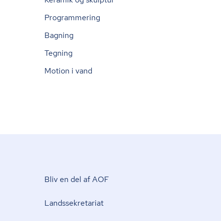
Programmering
Bagning
Tegning
Motion i vand
Bliv en del af AOF
Lands­se­kre­ta­ri­at