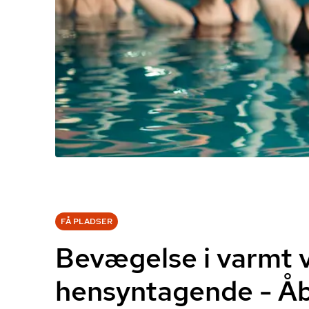
FÅ PLADSER
Bevægelse i varmt 
hensyntagende - Å