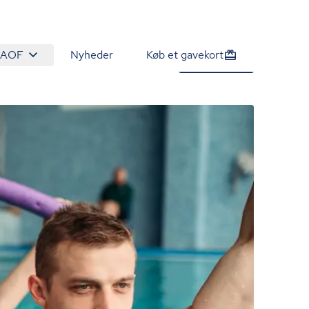
 AOF
Nyheder
Køb et gavekort
1.090 kr.
Tilmeld nu
/person