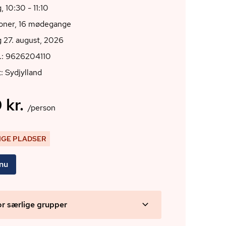
, 10:30 - 11:10
ioner, 16 mødegange
 27. august, 2026
r.: 9626204110
: Sydjylland
 kr.
/person
IGE PLADSER
 nu
or særlige grupper