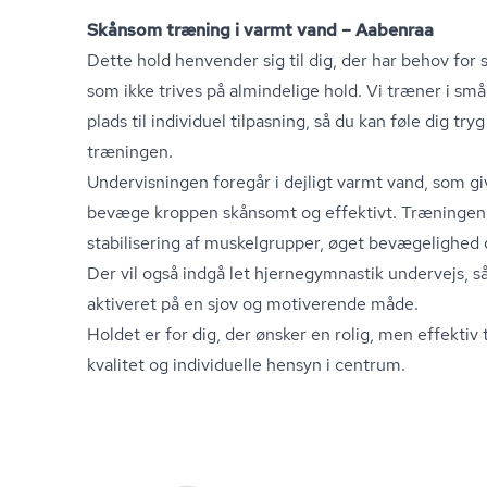
Skånsom træning i varmt vand – Aabenraa
Dette hold henvender sig til dig, der har behov for
som ikke trives på almindelige hold. Vi træner i små
plads til individuel tilpasning, så du kan føle dig try
træningen.
Undervisningen foregår i dejligt varmt vand, som gi
bevæge kroppen skånsomt og effektivt. Træningen e
stabilisering af muskelgrupper, øget bevægelighed 
Der vil også indgå let hjer­ne­gym­na­stik undervejs,
aktiveret på en sjov og motiverende måde.
Holdet er for dig, der ønsker en rolig, men effekt
kvalitet og individuelle hensyn i centrum.