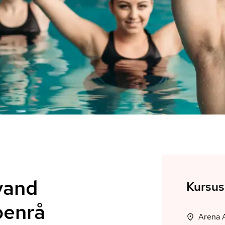
vand
Kursus
benrå