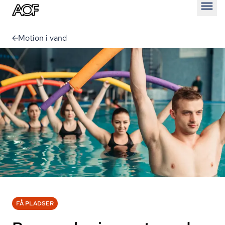
Åben
Motion i vand
FÅ PLADSER