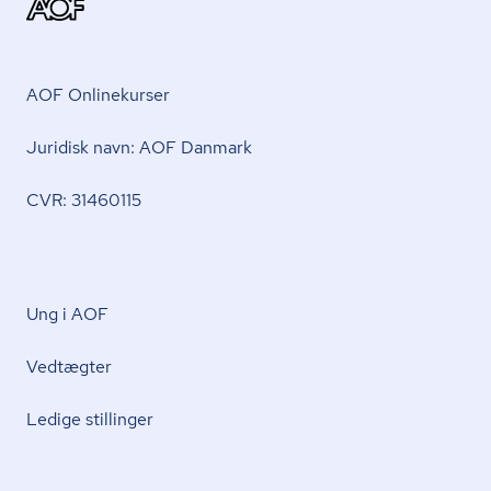
AOF Onlinekurser
Juridisk navn: AOF Danmark
CVR: 31460115
Ung i AOF
Vedtægter
Ledige stillinger