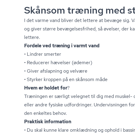
Skånsom træning med st
I det varme vand bliver det lettere at bevæge sig. 
og giver større be­væ­gel­ses­fri­hed, så øvelser, der
lettere.
Fordele ved træning i varmt vand
• Lindrer smerter
• Reducerer hævelser (ødemer)
• Giver afslapning og velvære
• Styrker kroppen på en skånsom måde
Hvem er holdet for
?
Træningen er særligt velegnet til dig med muskel- 
eller andre fysiske udfordringer. Undervisningen f
den enkeltes behov.
Praktisk information
• Du skal kunne klare omklædning og ophold i bassi