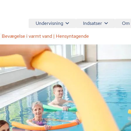
Undervisning
Indsatser
Om
Bevægelse i varmt vand | Hensyntagende