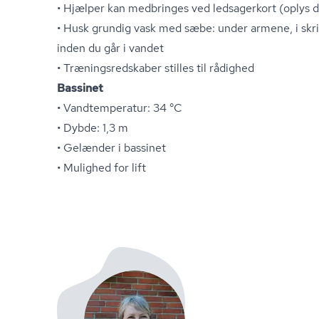
• Hjælper kan medbringes ved ledsagerkort (oplys d
• Husk grundig vask med sæbe: under armene, i skri
inden du går i vandet
• Træ­nings­red­ska­ber stilles til rådighed
Bassinet
• Vandtemperatur: 34 °C
• Dybde: 1,3 m
• Gelænder i bassinet
• Mulighed for lift