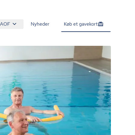
 AOF
Nyheder
Køb et gavekort
1.020 kr.
Tilmeld venteliste
/person