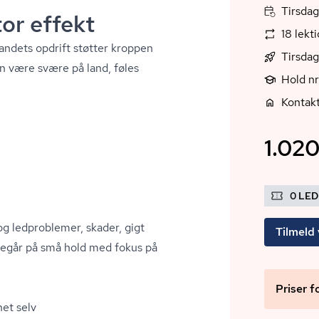
Tirsdag,
or effekt
18 lekt
Vandets opdrift støtter kroppen
Tirsdag
 kan være svære på land, føles
Hold n
Kontakt
1.020
0 LE
og ledproblemer, skader, gigt
Tilmeld 
oregår på små hold med fokus på
Priser f
net selv