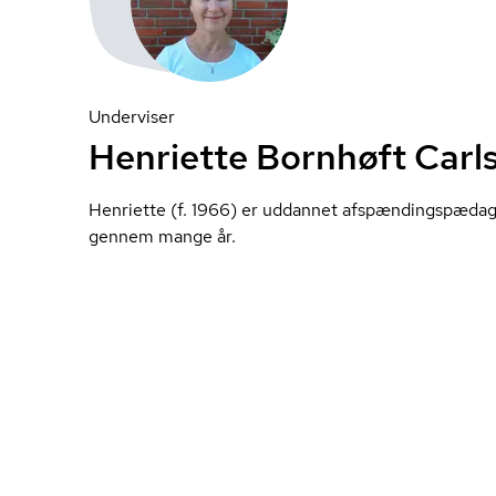
Underviser
Henriette Bornhøft Carl
Henriette (f. 1966) er uddannet af­spæn­dings­pæ­da­g
gennem mange år.