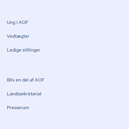
Ung i AOF
Vedtægter
Ledige stillinger
Bliv en del af AOF
Lands­se­kre­ta­ri­at
Presserum