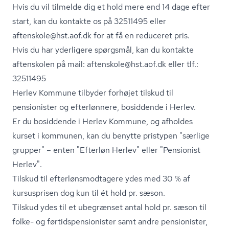
Hvis du vil tilmelde dig et hold mere end 14 dage efter
start, kan du kontakte os på 32511495 eller
aftenskole@hst.aof.dk for at få en reduceret pris.
Hvis du har yderligere spørgsmål, kan du kontakte
aftenskolen på mail: aftenskole@hst.aof.dk eller tlf.:
32511495
Herlev Kommune tilbyder forhøjet tilskud til
pensionister og efterlønnere, bosiddende i Herlev.
Er du bosiddende i Herlev Kommune, og afholdes
kurset i kommunen, kan du benytte pristypen "særlige
grupper" – enten "Efterløn Herlev" eller "Pensionist
Herlev".
Tilskud til ef­ter­løns­mod­ta­ge­re ydes med 30 % af
kursusprisen dog kun til ét hold pr. sæson.
Tilskud ydes til et ubegrænset antal hold pr. sæson til
folke- og før­tids­pen­sio­ni­ster samt andre pensionister,