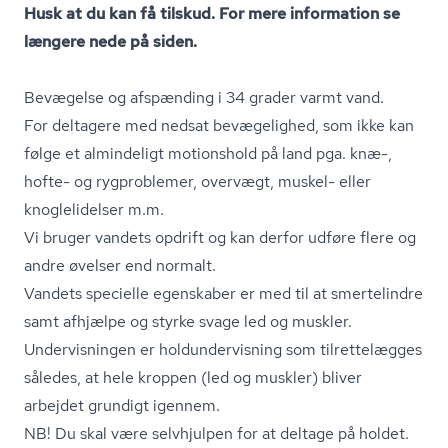
Husk at du kan få tilskud. For mere information se
længere nede på siden.
Bevægelse og afspænding i 34 grader varmt vand.
For deltagere med nedsat bevægelighed, som ikke kan
følge et almindeligt motionshold på land pga. knæ-,
hofte- og rygproblemer, overvægt, muskel- eller
knoglelidelser m.m.
Vi bruger vandets opdrift og kan derfor udføre flere og
andre øvelser end normalt.
Vandets specielle egenskaber er med til at smertelindre
samt afhjælpe og styrke svage led og muskler.
Undervisningen er hol­dun­der­vis­ning som tilrettelægges
således, at hele kroppen (led og muskler) bliver
arbejdet grundigt igennem.
NB! Du skal være selvhjulpen for at deltage på holdet.