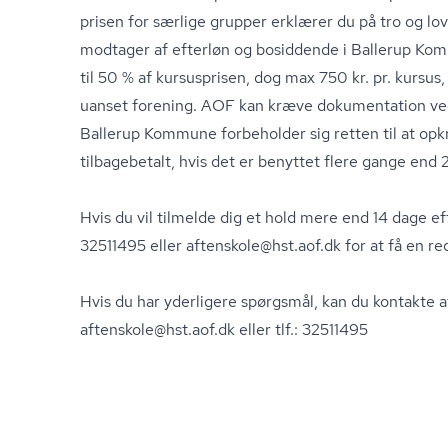
prisen for særlige grupper erklærer du på tro og love
modtager af efterløn og bosiddende i Ballerup Ko
til 50 % af kursusprisen, dog max 750 kr. pr. kursus, 
uanset forening. AOF kan kræve dokumentation ved 
Ballerup Kommune forbeholder sig retten til at opk
tilbagebetalt, hvis det er benyttet flere gange end 2 
Hvis du vil tilmelde dig et hold mere end 14 dage ef
32511495 eller aftenskole@hst.aof.dk for at få en re
Hvis du har yderligere spørgsmål, kan du kontakte a
aftenskole@hst.aof.dk eller tlf.: 32511495