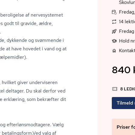
Skovlu
Fredag,
, beroligelse af nervesystemet
14 lekt
 godt til gravide, ældre,
Fredag
.
ende, dykkende og svømmende i
Hold n
de at have hovedet i vand og at
Kontak
jælpemidler).
840 k
 hvilket giver underviseren
8 LED
kel deltager. Du skal derfor ved
e erklæring, som bekræfter dit
Tilmeld
 ef­ter­løns­mod­ta­ge­re. Vælg
Priser f
r betalingsform.Ved valg af