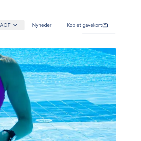
 AOF
Nyheder
Køb et gavekort
840 kr.
Tilmeld nu
/person