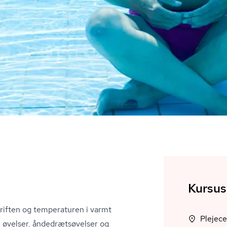
Kursus
riften og temperaturen i varmt
Plejec
øvelser, ån­de­drætsø­vel­ser og