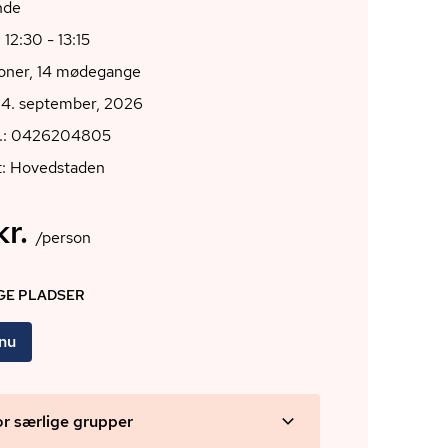
nde
 12:30 - 13:15
ioner, 14 mødegange
 4. september, 2026
r.: 0426204805
t: Hovedstaden
r.
/person
IGE PLADSER
 nu
or særlige grupper