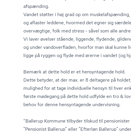
afspænding.
Vandet støtter i høj grad op om mu­skel­af­spæn­ding
og aflaster leddene, hvormed det egner sig særdeles
overvægtige, folk med stress - såvel som alle andre
Vi laver øvelser stående, liggende, flydende, glid
og under vandoverfladen, hvorfor man skal kunne li
ligge på ryggen og flyde med ørerne i vandet (og h
Bemærk at dette hold er et hensyntagende hold.
Dette betyder, at der max. er 8 deltagere på holdet,
mulighed for at tage individuelle hensyn til hver en
første mødegang på dette hold udfylde en tro & lov
behov for denne hensyntagende undervisning.
”Ballerup Kommune tilbyder tilskud til pensionister og
"Pensionist Ballerup" eller "Efterløn Ballerup" unde