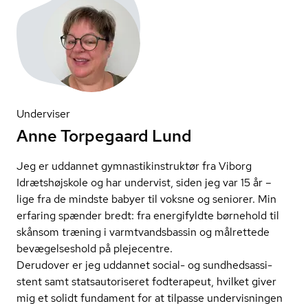
Underviser
Anne Torpegaard Lund
Jeg er uddannet gym­na­stikin­struk­tør fra Viborg
Idrætshøjskole og har undervist, siden jeg var 15 år –
lige fra de mindste babyer til voksne og seniorer. Min
erfaring spænder bredt: fra energifyldte børnehold til
skånsom træning i varmtvands­bas­sin og målrettede
bevægelseshold på plejecentre.
Derudover er jeg uddannet social- og sund­heds­as­si­
stent samt statsau­to­ri­se­ret fodterapeut, hvilket giver
mig et solidt fundament for at tilpasse undervisningen