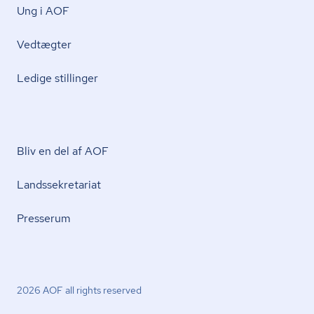
Ung i AOF
Vedtægter
Ledige stillinger
Bliv en del af AOF
Lands­se­kre­ta­ri­at
Presserum
2026 AOF all rights reserved