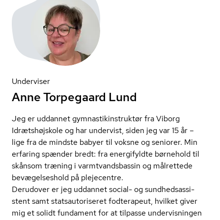
Underviser
Anne Torpegaard Lund
Jeg er uddannet gym­na­stikin­struk­tør fra Viborg
Idrætshøjskole og har undervist, siden jeg var 15 år –
lige fra de mindste babyer til voksne og seniorer. Min
erfaring spænder bredt: fra energifyldte børnehold til
skånsom træning i varmtvands­bas­sin og målrettede
bevægelseshold på plejecentre.
Derudover er jeg uddannet social- og sund­heds­as­si­
stent samt statsau­to­ri­se­ret fodterapeut, hvilket giver
mig et solidt fundament for at tilpasse undervisningen