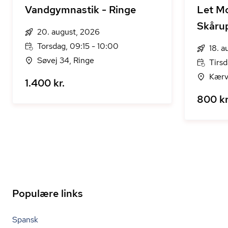
Vandgymnastik - Ringe
Let M
Skåru
20. august, 2026
Torsdag, 09:15 - 10:00
18. a
Søvej 34, Ringe
Tirsd
Kærv
1.400 kr.
800 kr
Populære links
Spansk