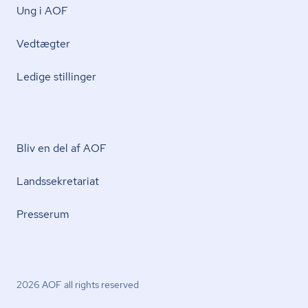
Ung i AOF
Vedtægter
Ledige stillinger
Bliv en del af AOF
Lands­se­kre­ta­ri­at
Presserum
2026 AOF all rights reserved