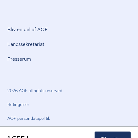
Bliv en del af AOF
Lands­se­kre­ta­ri­at
Presserum
2026 AOF all rights reserved
Betingelser
AOF per­son­da­ta­po­li­tik