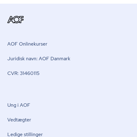
AOF Onlinekurser
Juridisk navn: AOF Danmark
CVR: 31460115
Ung i AOF
Vedtægter
Ledige stillinger