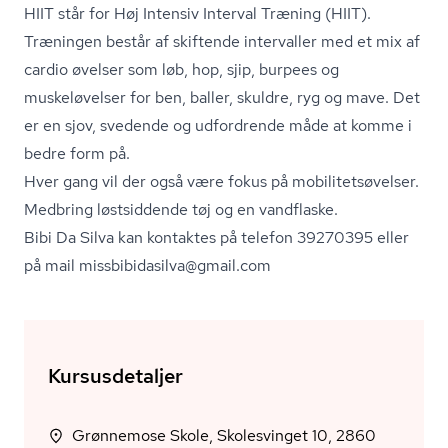
HIIT står for Høj Intensiv Interval Træning (HIIT).
Træningen består af skiftende intervaller med et mix af
cardio øvelser som løb, hop, sjip, burpees og
muskeløvelser for ben, baller, skuldre, ryg og mave. Det
er en sjov, svedende og udfordrende måde at komme i
bedre form på.
Hver gang vil der også være fokus på mo­bi­li­tetsø­vel­ser.
Medbring løstsiddende tøj og en vandflaske.
Bibi Da Silva kan kontaktes på telefon 39270395 eller
på mail missbi­bi­dasilva@gmail.com
Kursusdetaljer
Grønnemose Skole, Skolesvinget 10, 2860