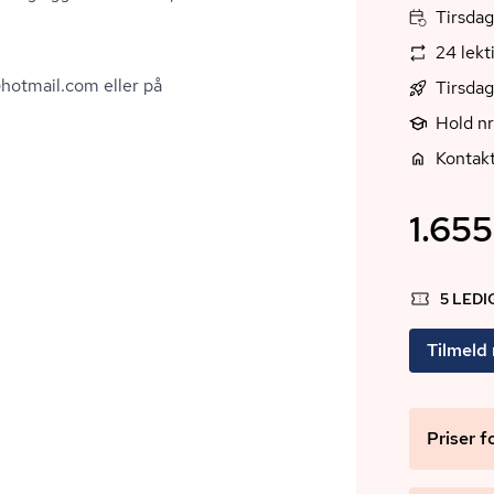
Tirsdag
24 lekt
hotmail.com eller på
Tirsda
Hold nr
Kontak
1.655
5 LED
Tilmeld
Priser f