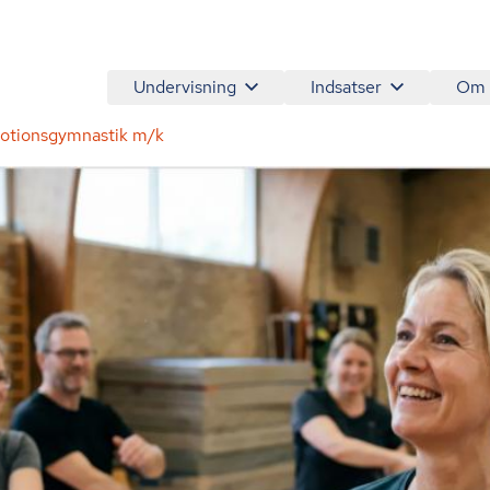
Undervisning
Indsatser
Om
otionsgymnastik m/k