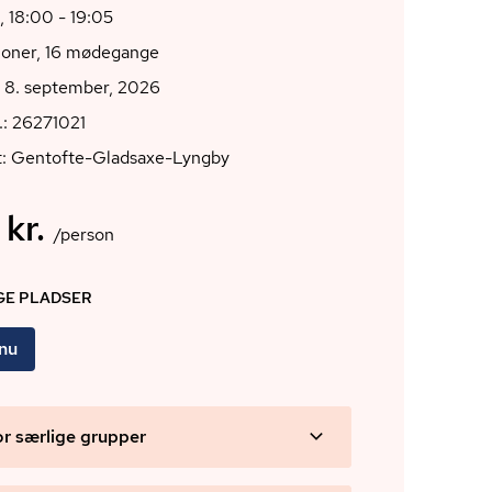
, 18:00 - 19:05
ioner, 16 mødegange
g 8. september, 2026
.: 26271021
t: Gentofte-Gladsaxe-Lyngby
 kr.
/person
IGE PLADSER
 nu
or særlige grupper