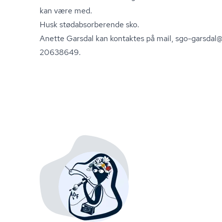
kan være med.
Husk stø­dab­sor­be­ren­de sko.
Anette Garsdal kan kontaktes på mail, sgo-garsdal@
20638649.