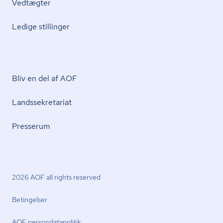
Vedtægter
Ledige stillinger
Bliv en del af AOF
Lands­se­kre­ta­ri­at
Presserum
2026 AOF all rights reserved
Betingelser
AOF per­son­da­ta­po­li­tik