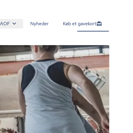
 AOF
Nyheder
Køb et gavekort
1.200 kr.
Tilmeld nu
/person