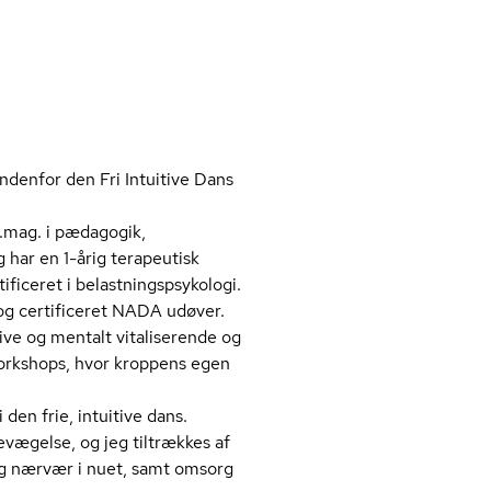
ndenfor den Fri Intuitive Dans
d.mag. i pædagogik,
g har en 1-årig terapeutisk
ceret i be­last­nings­psy­ko­lo­gi.
g certificeret NADA udøver.
ve og mentalt vitaliserende og
 workshops, hvor kroppens egen
 den frie, intuitive dans.
evægelse, og jeg tiltrækkes af
og nærvær i nuet, samt omsorg