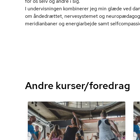
for os selv og andre i sig.
I undervisningen kombinerer jeg min glæde ved da
om åndedrættet, nervesystemet og neu­ro­pæ­da­go­gi
meridianbaner og energiarbejde samt selfcompassi
Andre kurser/foredrag