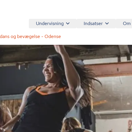
Undervisning
Indsatser
Om
v dans og bevægelse - Odense