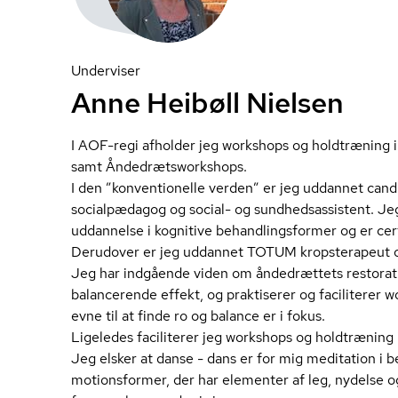
Underviser
Anne Heibøll Nielsen
I AOF-regi afholder jeg workshops og holdtræning i
samt Ån­de­drætswor­ks­hops.
I den ”konventionelle verden” er jeg uddannet can
socialpædagog og social- og sund­heds­as­si­stent. Je
uddannelse i kognitive be­hand­lings­for­mer og er certifi
Derudover er jeg uddannet TOTUM kropsterapeut o
Jeg har indgående viden om åndedrættets restorati
balancerende effekt, og praktiserer og faciliterer
evne til at finde ro og balance er i fokus.
Ligeledes faciliterer jeg workshops og holdtræning i
Jeg elsker at danse - dans er for mig meditation i b
motionsformer, der har elementer af leg, nydelse 