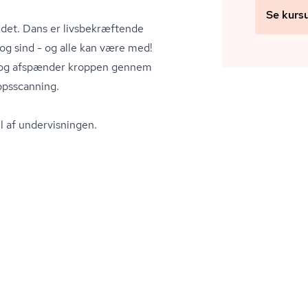
Se kurs
et. Dans er livs­be­kræf­ten­de
og sind - og alle kan være med!
g, og afspænder kroppen gennem
opsscanning.
l af undervisningen.