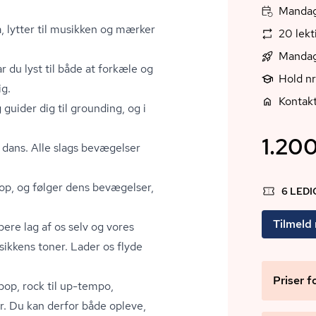
Mandag
a, lytter til musikken og mærker
20 lek
Mandag
r du lyst til både at forkæle og
Hold n
ig.
Kontak
 guider dig til grounding, og i
1.200
iv dans. Alle slags bevægelser
krop, og følger dens bevægelser,
6 LED
Tilmeld
bere lag af os selv og vores
usikkens toner. Lader os flyde
Priser f
pop, rock til up-tempo,
r. Du kan derfor både opleve,