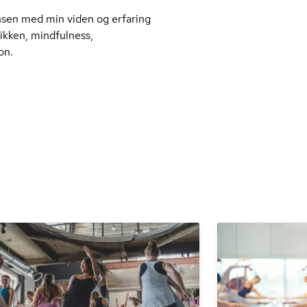
nsen med min viden og erfaring
k­ken, mindfulness,
on.