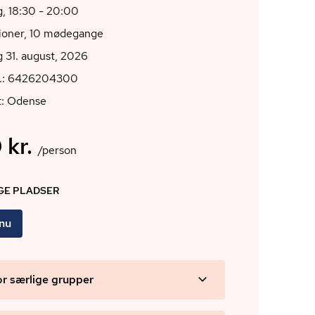
, 18:30 - 20:00
tioner, 10 mødegange
 31. august, 2026
r.: 6426204300
t: Odense
 kr.
/person
IGE PLADSER
 nu
or særlige grupper