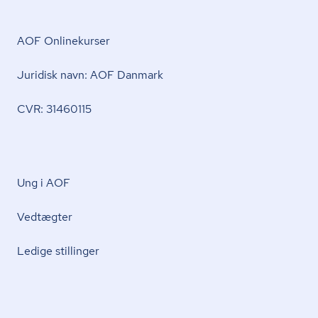
AOF Onlinekurser
Juridisk navn: AOF Danmark
CVR: 31460115
Ung i AOF
Vedtægter
Ledige stillinger