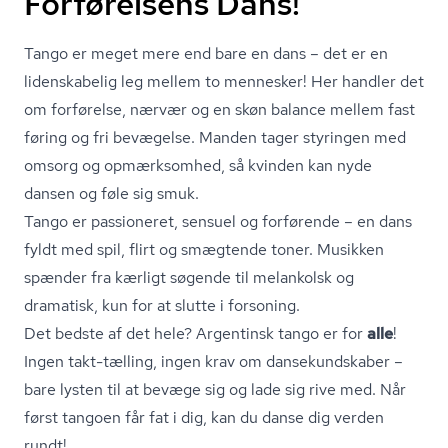
Forførelsens Dans!
Tango er meget mere end bare en dans – det er en
lidenskabelig leg mellem to mennesker! Her handler det
om forførelse, nærvær og en skøn balance mellem fast
føring og fri bevægelse. Manden tager styringen med
omsorg og opmærksomhed, så kvinden kan nyde
dansen og føle sig smuk.
Tango er passioneret, sensuel og forførende – en dans
fyldt med spil, flirt og smægtende toner. Musikken
spænder fra kærligt søgende til melankolsk og
dramatisk, kun for at slutte i forsoning.
Det bedste af det hele? Argentinsk tango er for
alle
!
Ingen takt-tælling, ingen krav om dan­se­kund­ska­ber –
bare lysten til at bevæge sig og lade sig rive med. Når
først tangoen får fat i dig, kan du danse dig verden
rundt!