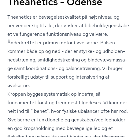
Theanetics - Odense
Theanetics er be­væ­gel­ses­kva­li­tet på højt niveau og
henvender sig til alle, der ønsker at bibeholde/genskabe
et velfungerende funk­tions­ni­veau og velvære.
Åndedrættet er primus motor i øvelserne. Pulsen
kommer både op og ned - der er styrke- og ud­hol­den­
heds­træ­ning, smi­dig­heds­træ­ning og bin­de­vævs­mas­sa­
ge samt koordinations- og balancetræning. Vi bruger
forskelligt udstyr til support og intensivering af
øvelserne.
Kroppen bygges systematisk op indefra, så
fundamentet først og fremmest tilgodeses. Vi kommer
helt ind til “ benet”, hvor fysiske ubalancer ofte har rod.
Øvelserne er funktionelle og genskaber/vedligeholder
en god kropsholdning med bevægelige led og et
fleksibelt og vel­struk­tu­re­ret bindevæv, der tilsammen