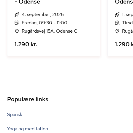
- Odense
Odens
4. september, 2026
1. s
Fredag, 09:30 - 11:00
Tirsd
Rugårdsvej 15A, Odense C
Rugå
1.290 kr.
1.290 k
Populære links
Spansk
Yoga og meditation