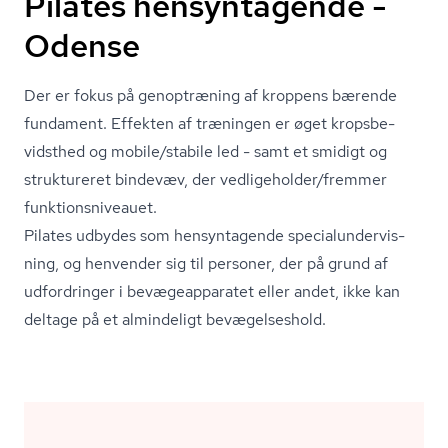
Pilates hensyntagende -
Odense
Der er fokus på genoptræning af kroppens bærende
fundament. Effekten af træningen er øget kro­ps­be­
vidst­hed og mobile/stabile led - samt et smidigt og
struktureret bindevæv, der vedligeholder/fremmer
funk­tions­ni­veau­et.
Pilates udbydes som hensyntagende spe­ci­a­lun­der­vis­
ning, og henvender sig til personer, der på grund af
udfordringer i be­væ­ge­ap­pa­ra­tet eller andet, ikke kan
deltage på et almindeligt bevægelseshold.