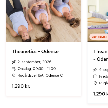
VENTELIST
Theanetics - Odense
Thean
- Ode
2. september, 2026
Onsdag, 09:30 - 11:00
4. s
Rugårdsvej 15A, Odense C
Freda
Rugå
1.290 kr.
1.290 k