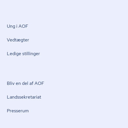
Ung i AOF
Vedtægter
Ledige stillinger
Bliv en del af AOF
Lands­se­kre­ta­ri­at
Presserum