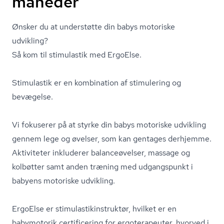
måneder
Ønsker du at understøtte din babys motoriske
udvikling?
Så kom til stimulastik med ErgoElse.
Stimulastik er en kombination af stimulering og
bevægelse.
Vi fokuserer på at styrke din babys motoriske udvikling
gennem lege og øvelser, som kan gentages derhjemme.
Aktiviteter inkluderer balanceøvelser, massage og
kolbøtter samt anden træning med udgangspunkt i
babyens motoriske udvikling.
ErgoElse er sti­mu­la­stikin­struk­tør, hvilket er en
babymotorik certificering for ergoterapeuter, hvorved i