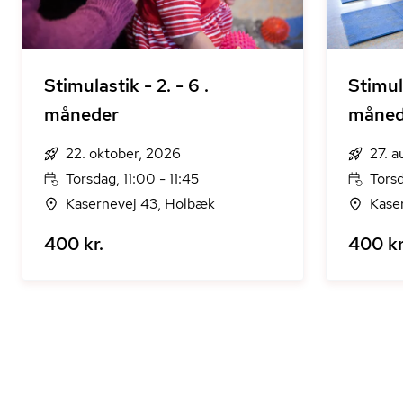
Stimulastik - 2. - 6 .
Stimula
måneder
måned
22. oktober, 2026
27. 
Torsdag, 11:00 - 11:45
Torsd
Kasernevej 43, Holbæk
Kase
400 kr.
400 kr