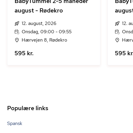
BabyTummel 2-5 måneder
BabyT
august - Rødekro
augus
12. august, 2026
12. a
Onsdag, 09:00 - 09:55
Onsd
Hærvejen 8, Rødekro
Hærv
595 kr.
595 kr
Populære links
Spansk