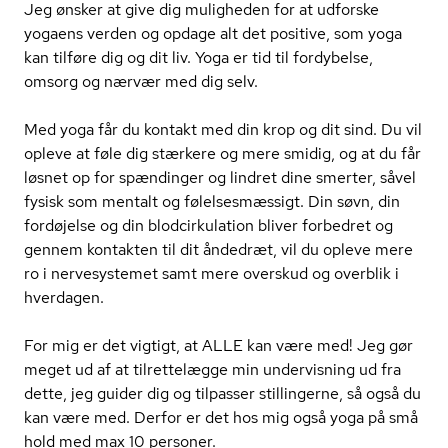
Jeg ønsker at give dig muligheden for at udforske
yogaens verden og opdage alt det positive, som yoga
kan tilføre dig og dit liv. Yoga er tid til fordybelse,
omsorg og nærvær med dig selv.
Med yoga får du kontakt med din krop og dit sind. Du vil
opleve at føle dig stærkere og mere smidig, og at du får
løsnet op for spændinger og lindret dine smerter, såvel
fysisk som mentalt og fø­lel­ses­mæs­sigt. Din søvn, din
fordøjelse og din blodcir­ku­la­tion bliver forbedret og
gennem kontakten til dit åndedræt, vil du opleve mere
ro i nervesystemet samt mere overskud og overblik i
hverdagen.
For mig er det vigtigt, at ALLE kan være med! Jeg gør
meget ud af at tilrettelægge min undervisning ud fra
dette, jeg guider dig og tilpasser stillingerne, så også du
kan være med. Derfor er det hos mig også yoga på små
hold med max 10 personer.