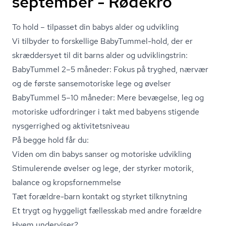
september - Rødekro
To hold – tilpasset din babys alder og udvikling
Vi tilbyder to forskellige BabyTummel-hold, der er
skræddersyet til dit barns alder og udviklingstrin:
BabyTummel 2–5 måneder: Fokus på tryghed, nærvær
og de første sansemotoriske lege og øvelser
BabyTummel 5–10 måneder: Mere bevægelse, leg og
motoriske udfordringer i takt med babyens stigende
nysgerrighed og ak­ti­vi­tets­ni­veau
På begge hold får du:
Viden om din babys sanser og motoriske udvikling
Stimulerende øvelser og lege, der styrker motorik,
balance og kro­p­s­for­nem­mel­se
Tæt forældre-barn kontakt og styrket tilknytning
Et trygt og hyggeligt fællesskab med andre forældre
Hvem underviser?