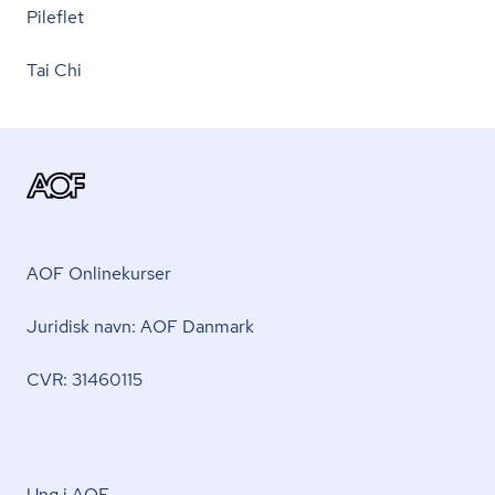
Pileflet
Tai Chi
AOF Onlinekurser
Juridisk navn: AOF Danmark
CVR: 31460115
Ung i AOF